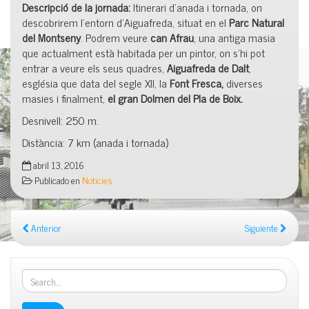
Descripció de la jornada:
Itinerari d’anada i tornada, on
descobrirem l’entorn d’Aiguafreda, situat en el
Parc Natural
del Montseny
. Podrem veure
can
Afrau
, una antiga masia
que actualment està habitada per un pintor, on s’hi pot
entrar a veure els seus quadres,
Aiguafreda de Dalt
,
església que data del segle XII, la
Font Fresca,
diverses
masies i finalment,
el gran Dolmen del Pla de Boix.
Desnivell: 250 m.
Distància: 7 km (anada i tornada)
abril 13, 2016
Publicado en
Noticies
Anterior
Siguiente