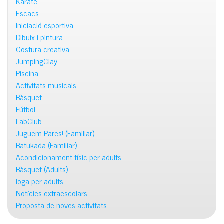
Karate
Escacs
Iniciació esportiva
Dibuix i pintura
Costura creativa
JumpingClay
Piscina
Activitats musicals
Bàsquet
Fútbol
LabClub
Juguem Pares! (Familiar)
Batukada (Familiar)
Acondicionament físic per adults
Bàsquet (Adults)
Ioga per adults
Notícies extraescolars
Proposta de noves activitats