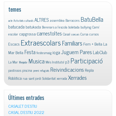
temes
BatuBella
ALTRES
assemblea
Barracons
acte
Activitats culturals
batucada
batukada
Berenars a l'escola
boletada
bullying
Camí
carnestoltes
capgrossa
escolar
Casal
Cursa
cursos
concurs
Extraescolars
Familiars
Escacs
Fem + Bella La
Juguem Pares
Festa
ioga
LabClub
Mar Bella
festesmaig
Participació
Musica
p3
La Mar
Més Instituts!
Menjador
Reivindicacions
Repla
pastissos
piscina
premi
refugiats
Xerrades
Robòtica
rua
sant jordi
Solidaritat
xerrada
Últimes entrades
CASALET D’ESTIU
CASAL D’ESTIU 2022