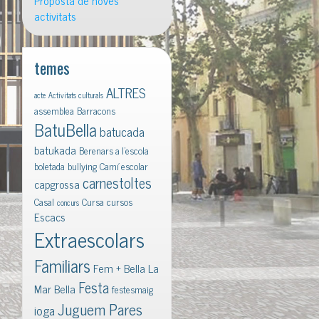
Proposta de noves
activitats
temes
ALTRES
acte
Activitats culturals
assemblea
Barracons
BatuBella
batucada
batukada
Berenars a l'escola
boletada
bullying
Camí escolar
carnestoltes
capgrossa
Casal
Cursa
cursos
concurs
Escacs
Extraescolars
Familiars
Fem + Bella La
Festa
Mar Bella
festesmaig
Juguem Pares
ioga