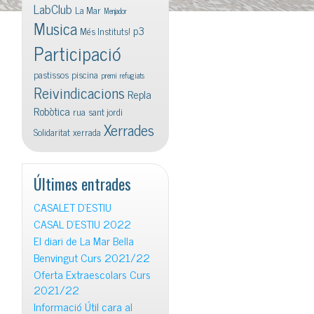
LabClub
La Mar
Menjador
Musica
p3
Més Instituts!
Participació
pastissos
piscina
premi
refugiats
Reivindicacions
Repla
Robòtica
rua
sant jordi
Xerrades
Solidaritat
xerrada
Últimes entrades
CASALET D’ESTIU
CASAL D’ESTIU 2022
El diari de La Mar Bella
Benvingut Curs 2021/22
Oferta Extraescolars Curs
2021/22
Informació Útil cara al