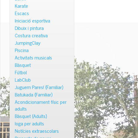
Karate
Escacs
Iniciació esportiva
Dibuix i pintura
Costura creativa
JumpingClay
Piscina
Activitats musicals
Bàsquet
Fútbol
LabClub
Juguem Pares! (Familiar)
Batukada (Familiar)
Acondicionament físic per
adults
Bàsquet (Adults)
Ioga per adults
Notícies extraescolars