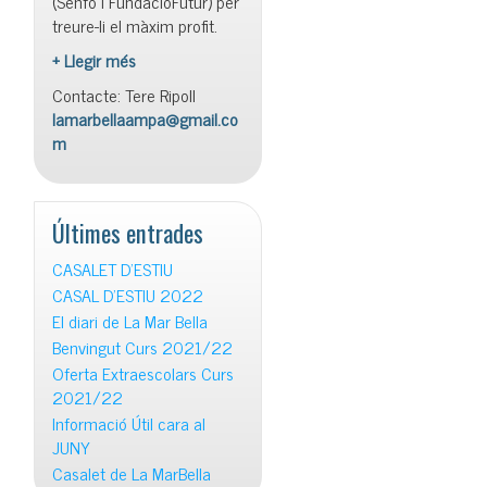
(Senfo i FundacióFutur) per
treure-li el màxim profit.
+ Llegir més
Contacte: Tere Ripoll
lamarbellaampa@gmail.co
m
Últimes entrades
CASALET D’ESTIU
CASAL D’ESTIU 2022
El diari de La Mar Bella
Benvingut Curs 2021/22
Oferta Extraescolars Curs
2021/22
Informació Útil cara al
JUNY
Casalet de La MarBella