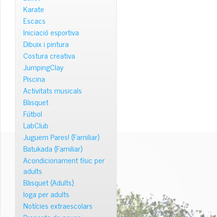
Karate
Escacs
Iniciació esportiva
Dibuix i pintura
Costura creativa
JumpingClay
Piscina
Activitats musicals
Bàsquet
Fútbol
LabClub
Juguem Pares! (Familiar)
Batukada (Familiar)
Acondicionament físic per
adults
Bàsquet (Adults)
Ioga per adults
Notícies extraescolars