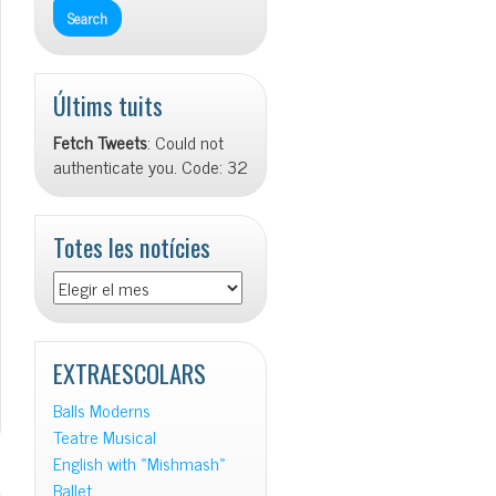
Últims tuits
Fetch Tweets
: Could not
authenticate you. Code: 32
Totes les notícies
Totes
les
notícies
EXTRAESCOLARS
Balls Moderns
Teatre Musical
English with «Mishmash»
Ballet