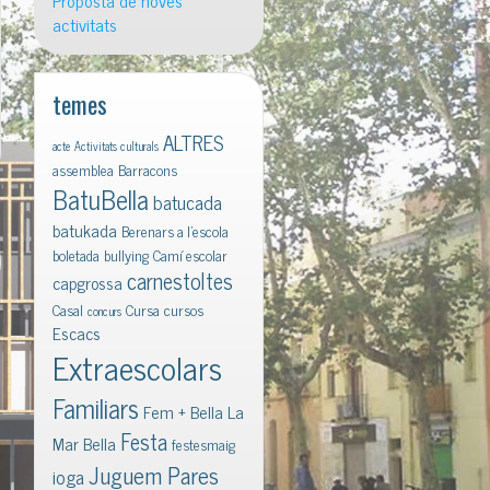
Proposta de noves
activitats
temes
ALTRES
acte
Activitats culturals
assemblea
Barracons
BatuBella
batucada
batukada
Berenars a l'escola
boletada
bullying
Camí escolar
carnestoltes
capgrossa
Casal
Cursa
cursos
concurs
Escacs
Extraescolars
Familiars
Fem + Bella La
Festa
Mar Bella
festesmaig
Juguem Pares
ioga