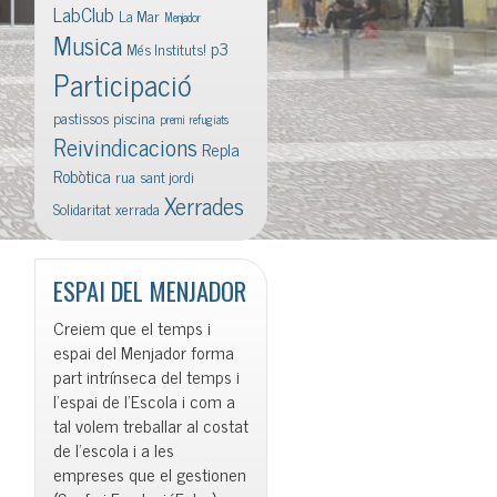
LabClub
La Mar
Menjador
Musica
p3
Més Instituts!
Participació
pastissos
piscina
premi
refugiats
Reivindicacions
Repla
Robòtica
rua
sant jordi
Xerrades
Solidaritat
xerrada
ESPAI DEL MENJADOR
Creiem que el temps i
espai del Menjador forma
part intrínseca del temps i
l’espai de l’Escola i com a
tal volem treballar al costat
de l’escola i a les
empreses que el gestionen