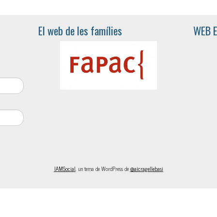
El web de les famílies
WEB 
IAMSocial
, un tema de WordPress de
@aicragellebasi