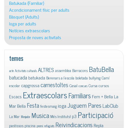
Batukada (Familiar)
Acondicionament físic per adults
Bàsquet (Adults)
Ioga per adults
Notícies extraescolars
Proposta de noves activitats
temes
BatuBella
ALTRES
assemblea
Barracons
acte
Activitats culturals
batucada
batukada
Berenars a l'escola
boletada
bullying
Camí
carnestoltes
capgrossa
escolar
Casal
Cursa
cursos
concurs
Extraescolars
Familiars
Escacs
Fem + Bella La
Juguem Pares
Festa
ioga
LabClub
Mar Bella
festesmaig
Participació
Musica
p3
La Mar
Més Instituts!
Menjador
Reivindicacions
Repla
pastissos
piscina
premi
refugiats