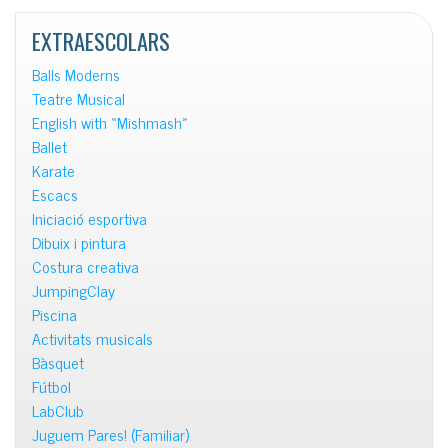
notícies
EXTRAESCOLARS
Balls Moderns
Teatre Musical
English with «Mishmash»
Ballet
Karate
Escacs
Iniciació esportiva
Dibuix i pintura
Costura creativa
JumpingClay
Piscina
Activitats musicals
Bàsquet
Fútbol
LabClub
Juguem Pares! (Familiar)