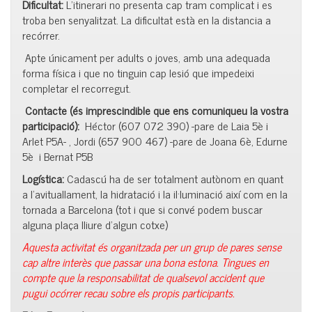
Dificultat:
L’itinerari no presenta cap tram complicat i es
troba ben senyalitzat. La dificultat està en la distancia a
recórrer.
Apte únicament per adults o joves, amb una adequada
forma física i que no tinguin cap lesió que impedeixi
completar el recorregut.
Contacte (és imprescindible que ens comuniqueu la vostra
participació):
Héctor (607 072 390) -pare de Laia 5è i
Arlet P5A- , Jordi (657 900 467) -pare de Joana 6è, Edurne
5è i Bernat P5B
Logística:
Cadascú ha de ser totalment autònom en quant
a l’avituallament, la hidratació i la il·luminació així com en la
tornada a Barcelona (tot i que si convé podem buscar
alguna plaça lliure d’algun cotxe)
Aquesta activitat és organitzada per un grup de pares sense
cap altre interès que passar una bona estona. Tingues en
compte que la responsabilitat de qualsevol accident que
pugui ocórrer recau sobre els propis participants.