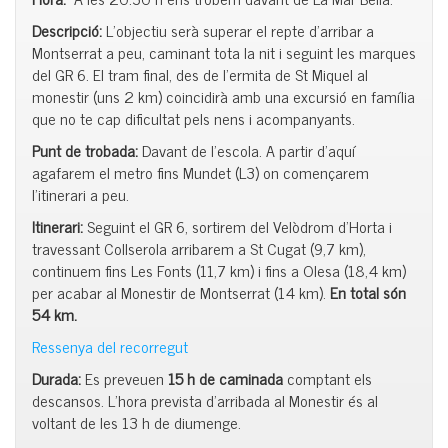
Descripció:
L’objectiu serà superar el repte d’arribar a
Montserrat a peu, caminant tota la nit i seguint les marques
del GR 6. El tram final, des de l’ermita de St Miquel al
monestir (uns 2 km) coincidirà amb una excursió en família
que no te cap dificultat pels nens i acompanyants.
Punt de trobada:
Davant de l’escola. A partir d’aquí
agafarem el metro fins Mundet (L3) on començarem
l’itinerari a peu.
Itinerari:
Seguint el GR 6, sortirem del Velòdrom d’Horta i
travessant Collserola arribarem a St Cugat (9,7 km),
continuem fins Les Fonts (11,7 km) i fins a Olesa (18,4 km)
per acabar al Monestir de Montserrat (14 km).
En total són
54 km.
Ressenya del recorregut
Durada:
Es preveuen
15 h de caminada
comptant els
descansos. L’hora prevista d’arribada al Monestir és al
voltant de les 13 h de diumenge.