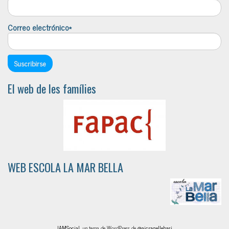
Correo electrónico*
El web de les famílies
WEB ESCOLA LA MAR BELLA
IAMSocial
, un tema de WordPress de
@aicragellebasi