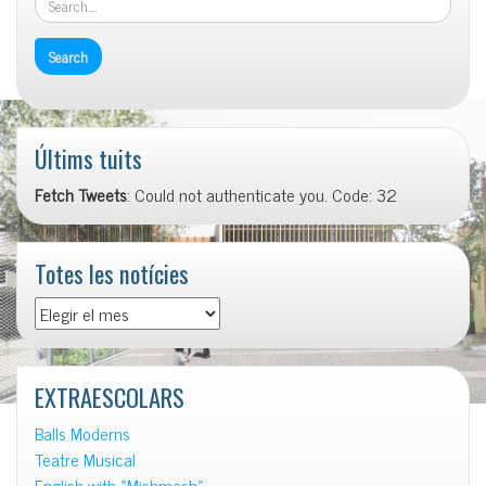
Últims tuits
Fetch Tweets
: Could not authenticate you. Code: 32
Totes les notícies
Totes
les
notícies
EXTRAESCOLARS
Balls Moderns
Teatre Musical
English with «Mishmash»