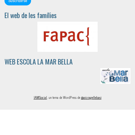
El web de les famílies
WEB ESCOLA LA MAR BELLA
IAMSocial
, un tema de WordPress de
@aicragellebasi