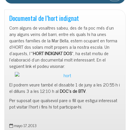
Documental de l’hort indignat
Com alguns de vosaltres sabeu, des de fa poc més d’un
any alguns veïns del barri, entre els quals hi ha unes
quantes famílies de la Mar Bella, estem ocupant en forma
d’HORT dos solars molt propers a la nostra escola. Un
d’aquests, l'»
HORT INDIGNAT DOS
«, ha estat motiu de
l’elaboració d’un documental molt interessant. En el
següent link el podeu visionar:
El podrem veure també el dissabte 1 de juny a les 20:55 h i
el dilluns 3 a les 12:10 h al
DOC’s de BTV
.
Per suposat que qualsevol pare o fill que estigui interessat
pot visitar l’hort i fins hi tot participar-hi.
mayo 17, 2013