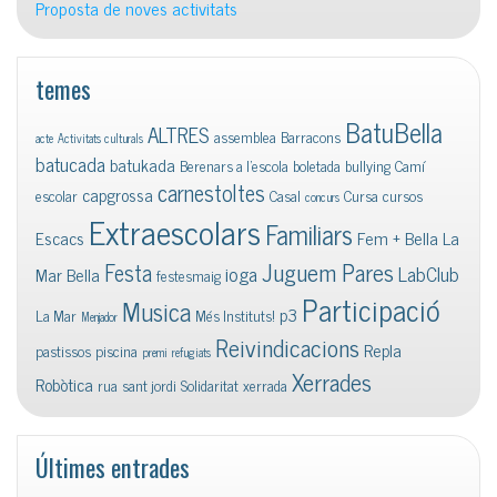
Proposta de noves activitats
temes
BatuBella
ALTRES
assemblea
Barracons
acte
Activitats culturals
batucada
batukada
Berenars a l'escola
boletada
bullying
Camí
carnestoltes
capgrossa
escolar
Casal
Cursa
cursos
concurs
Extraescolars
Familiars
Escacs
Fem + Bella La
Juguem Pares
Festa
ioga
LabClub
Mar Bella
festesmaig
Participació
Musica
p3
La Mar
Més Instituts!
Menjador
Reivindicacions
Repla
pastissos
piscina
premi
refugiats
Xerrades
Robòtica
rua
sant jordi
Solidaritat
xerrada
Últimes entrades