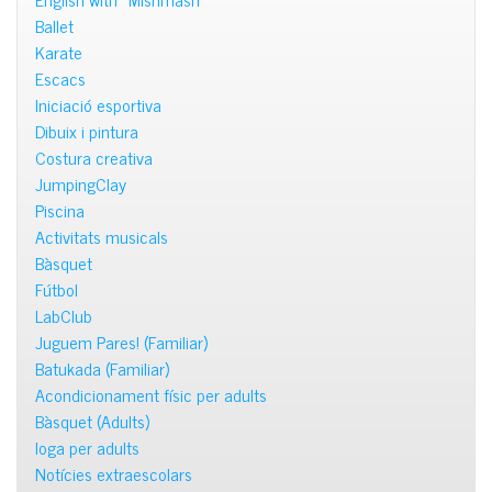
Ballet
Karate
Escacs
Iniciació esportiva
Dibuix i pintura
Costura creativa
JumpingClay
Piscina
Activitats musicals
Bàsquet
Fútbol
LabClub
Juguem Pares! (Familiar)
Batukada (Familiar)
Acondicionament físic per adults
Bàsquet (Adults)
Ioga per adults
Notícies extraescolars