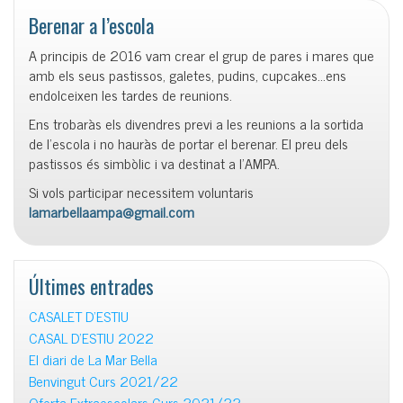
Berenar a l’escola
A principis de 2016 vam crear el grup de pares i mares que
amb els seus pastissos, galetes, pudins, cupcakes…ens
endolceixen les tardes de reunions.
Ens trobaràs els divendres previ a les reunions a la sortida
de l’escola i no hauràs de portar el berenar. El preu dels
pastissos és simbòlic i va destinat a l’AMPA.
Si vols participar necessitem voluntaris
lamarbellaampa@gmail.com
Últimes entrades
CASALET D’ESTIU
CASAL D’ESTIU 2022
El diari de La Mar Bella
Benvingut Curs 2021/22
Oferta Extraescolars Curs 2021/22