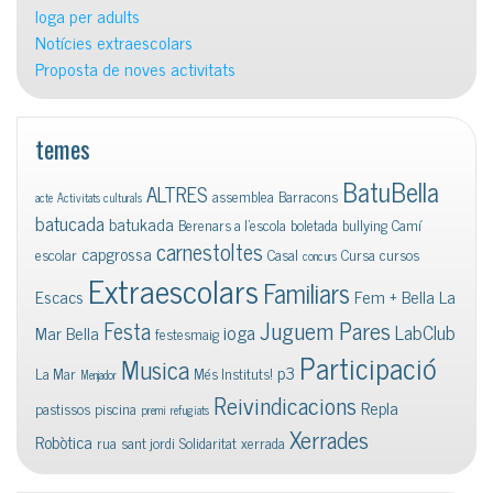
Ioga per adults
Notícies extraescolars
Proposta de noves activitats
temes
BatuBella
ALTRES
assemblea
Barracons
acte
Activitats culturals
batucada
batukada
Berenars a l'escola
boletada
bullying
Camí
carnestoltes
capgrossa
escolar
Casal
Cursa
cursos
concurs
Extraescolars
Familiars
Escacs
Fem + Bella La
Juguem Pares
Festa
ioga
LabClub
Mar Bella
festesmaig
Participació
Musica
p3
La Mar
Més Instituts!
Menjador
Reivindicacions
Repla
pastissos
piscina
premi
refugiats
Xerrades
Robòtica
rua
sant jordi
Solidaritat
xerrada