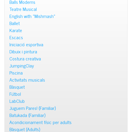
Balls Moderns
Teatre Musical
English with «Mishmash»
Ballet
Karate
Escacs
Iniciació esportiva
Dibuix i pintura
Costura creativa
JumpingClay
Piscina
Activitats musicals
Bàsquet
Fútbol
LabClub
Juguem Pares! (Familiar)
Batukada (Familiar)
Acondicionament físic per adults
Bàsquet (Adults)