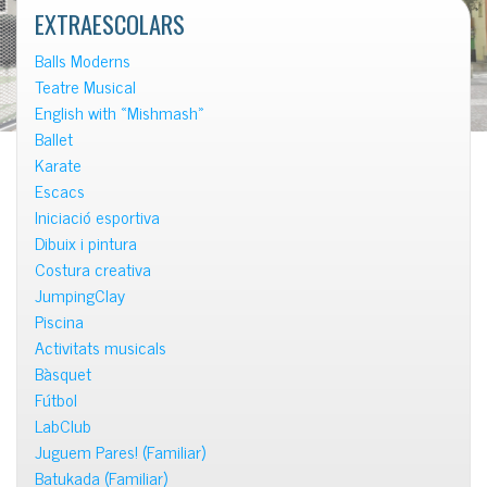
EXTRAESCOLARS
Balls Moderns
Teatre Musical
English with «Mishmash»
Ballet
Karate
Escacs
Iniciació esportiva
Dibuix i pintura
Costura creativa
JumpingClay
Piscina
Activitats musicals
Bàsquet
Fútbol
LabClub
Juguem Pares! (Familiar)
Batukada (Familiar)