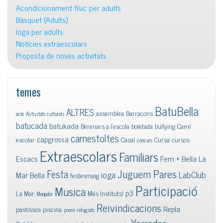
Acondicionament físic per adults
Bàsquet (Adults)
Ioga per adults
Notícies extraescolars
Proposta de noves activitats
temes
BatuBella
ALTRES
assemblea
Barracons
acte
Activitats culturals
batucada
batukada
Berenars a l'escola
boletada
bullying
Camí
carnestoltes
capgrossa
escolar
Casal
Cursa
cursos
concurs
Extraescolars
Familiars
Escacs
Fem + Bella La
Juguem Pares
Festa
ioga
LabClub
Mar Bella
festesmaig
Participació
Musica
p3
La Mar
Més Instituts!
Menjador
Reivindicacions
Repla
pastissos
piscina
premi
refugiats
Xerrades