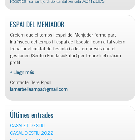
Robòtica
rua
sant jordi
Solidaritat
xerrada
ESPAI DEL MENJADOR
Creiem que el temps i espai del Menjador forma part
intrínseca del temps i l’espai de l’Escola i com a tal volem
treballar al costat de l’escola i a les empreses que el
gestionen (Senfo i FundacióFutur) per treure-li el màxim
profit.
+ Llegir més
Contacte: Tere Ripoll
lamarbellaampa@gmail.com
Últimes entrades
CASALET D’ESTIU
CASAL D’ESTIU 2022
El diari de La Mar Bella