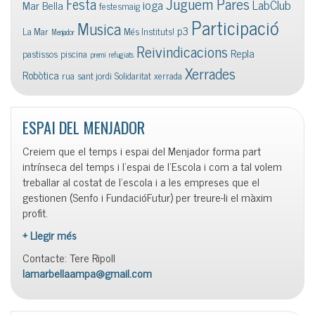
Juguem Pares
Festa
ioga
LabClub
Mar Bella
festesmaig
Participació
Musica
p3
La Mar
Més Instituts!
Menjador
Reivindicacions
Repla
pastissos
piscina
premi
refugiats
Xerrades
Robòtica
rua
sant jordi
Solidaritat
xerrada
ESPAI DEL MENJADOR
Creiem que el temps i espai del Menjador forma part
intrínseca del temps i l’espai de l’Escola i com a tal volem
treballar al costat de l’escola i a les empreses que el
gestionen (Senfo i FundacióFutur) per treure-li el màxim
profit.
+ Llegir més
Contacte: Tere Ripoll
lamarbellaampa@gmail.com