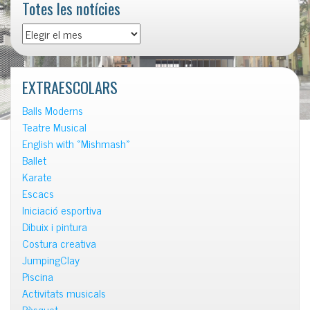
Totes les notícies
Totes
les
notícies
EXTRAESCOLARS
Balls Moderns
Teatre Musical
English with «Mishmash»
Ballet
Karate
Escacs
Iniciació esportiva
Dibuix i pintura
Costura creativa
JumpingClay
Piscina
Activitats musicals
Bàsquet