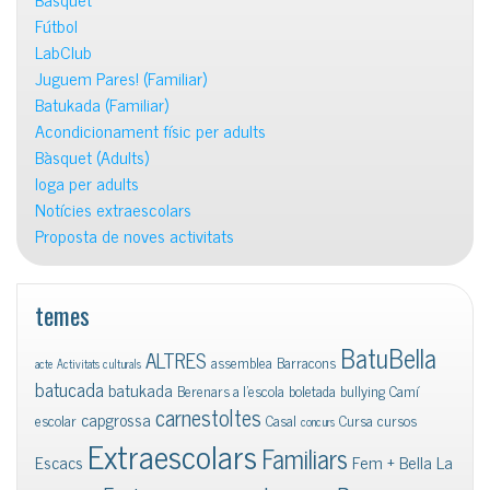
Fútbol
LabClub
Juguem Pares! (Familiar)
Batukada (Familiar)
Acondicionament físic per adults
Bàsquet (Adults)
Ioga per adults
Notícies extraescolars
Proposta de noves activitats
temes
BatuBella
ALTRES
assemblea
Barracons
acte
Activitats culturals
batucada
batukada
Berenars a l'escola
boletada
bullying
Camí
carnestoltes
capgrossa
escolar
Casal
Cursa
cursos
concurs
Extraescolars
Familiars
Escacs
Fem + Bella La