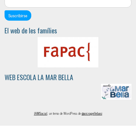
El web de les famílies
WEB ESCOLA LA MAR BELLA
IAMSocial
, un tema de WordPress de
@aicragellebasi