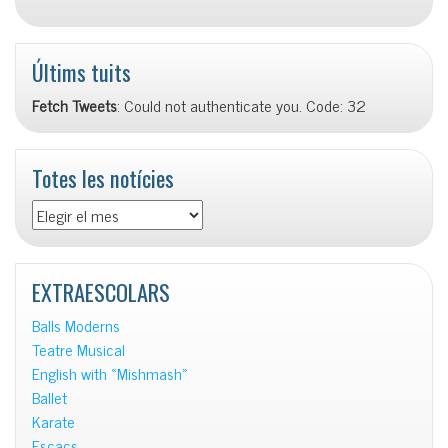
Últims tuits
Fetch Tweets
: Could not authenticate you. Code: 32
Totes les notícies
Totes
les
notícies
EXTRAESCOLARS
Balls Moderns
Teatre Musical
English with «Mishmash»
Ballet
Karate
Escacs