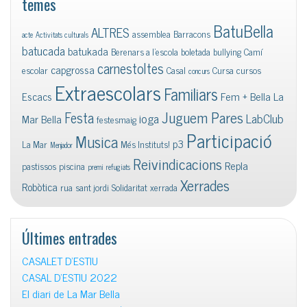
temes
BatuBella
ALTRES
assemblea
Barracons
acte
Activitats culturals
batucada
batukada
Berenars a l'escola
boletada
bullying
Camí
carnestoltes
capgrossa
escolar
Casal
Cursa
cursos
concurs
Extraescolars
Familiars
Escacs
Fem + Bella La
Juguem Pares
Festa
ioga
LabClub
Mar Bella
festesmaig
Participació
Musica
p3
La Mar
Més Instituts!
Menjador
Reivindicacions
Repla
pastissos
piscina
premi
refugiats
Xerrades
Robòtica
rua
sant jordi
Solidaritat
xerrada
Últimes entrades
CASALET D’ESTIU
CASAL D’ESTIU 2022
El diari de La Mar Bella