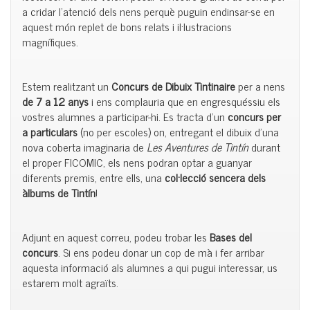
a cridar l’atenció dels nens perquè puguin endinsar-se en
aquest món replet de bons relats i il·lustracions
magnífiques.
Estem realitzant un
Concurs de Dibuix Tintinaire
per a nens
de 7 a 12 anys
i ens complauria que en engresquéssiu els
vostres alumnes a participar-hi. Es tracta d’un
concurs per
a particulars
(no per escoles) on, entregant el dibuix d’una
nova coberta imaginaria de
Les Aventures de Tintín
durant
el proper FICOMIC, els nens podran optar a guanyar
diferents premis, entre ells, una
col·lecció sencera dels
àlbums de Tintín
!
Adjunt en aquest correu, podeu trobar les
Bases del
concurs
. Si ens podeu donar un cop de mà i fer arribar
aquesta informació als alumnes a qui pugui interessar, us
estarem molt agraïts.