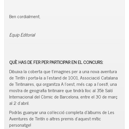
Ben cordialment,
Equip Editorial
QUÈ HAS DE FER PER PARTICIPAR EN EL CONCURS:
Dibuixa la coberta que t’imagines per a una nova aventura
de Tintín i porta-la a l’estand de 1001, Associació Catalana
de Tintinaires, qui organitza A l’oest, més cap a l’oest!, una
mostra de geografia tintinaire que tindrà lloc al 35è Saló
Internacional del Còmic de Barcelona, entre el 30 de març
al 2 d’abril.
Podràs guanyar una col·lecció completa d’àlbums de Les
Aventures de Tintín o altres premis d’aquest mític
personatge!