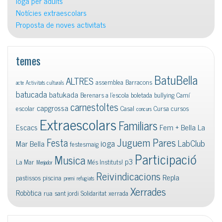
Ioga per adults
Notícies extraescolars
Proposta de noves activitats
temes
BatuBella
ALTRES
assemblea
Barracons
acte
Activitats culturals
batucada
batukada
Berenars a l'escola
boletada
bullying
Camí
carnestoltes
capgrossa
escolar
Casal
Cursa
cursos
concurs
Extraescolars
Familiars
Escacs
Fem + Bella La
Juguem Pares
Festa
ioga
LabClub
Mar Bella
festesmaig
Participació
Musica
p3
La Mar
Més Instituts!
Menjador
Reivindicacions
Repla
pastissos
piscina
premi
refugiats
Xerrades
Robòtica
rua
sant jordi
Solidaritat
xerrada