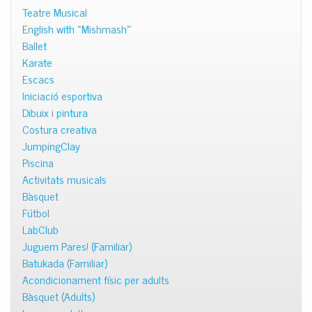
Teatre Musical
English with «Mishmash»
Ballet
Karate
Escacs
Iniciació esportiva
Dibuix i pintura
Costura creativa
JumpingClay
Piscina
Activitats musicals
Bàsquet
Fútbol
LabClub
Juguem Pares! (Familiar)
Batukada (Familiar)
Acondicionament físic per adults
Bàsquet (Adults)