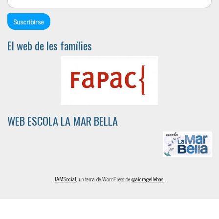
El web de les famílies
WEB ESCOLA LA MAR BELLA
IAMSocial
, un tema de WordPress de
@aicragellebasi