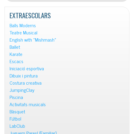
notícies
EXTRAESCOLARS
Balls Moderns
Teatre Musical
English with «Mishmash»
Ballet
Karate
Escacs
Iniciació esportiva
Dibuix i pintura
Costura creativa
JumpingClay
Piscina
Activitats musicals
Bàsquet
Fútbol
LabClub
Juguem Pares! (Familiar)