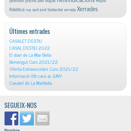
Repla
pastissos
piscina
premi
refugiats
Xerrades
Robòtica
rua
sant jordi
Solidaritat
xerrada
Últimes entrades
CASALET D’ESTIU
CASAL D’ESTIU 2022
El diari de La Mar Bella
Benvingut Curs 2021/22
Oferta Extraescolars Curs 2021/22
Informació Útil cara al JUNY
Casalet de La MarBella
SEGUEIX-NOS
Nombre