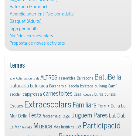
Batukada (Familiar)
Acondicionament físic per adults
Bàsquet (Adults)
Ioga per adults
Notícies extraescolars
Proposta de noves activitats
temes
BatuBella
ALTRES
assemblea
Barracons
acte
Activitats culturals
batucada
batukada
Berenars a l'escola
boletada
bullying
Camí
carnestoltes
capgrossa
escolar
Casal
Cursa
cursos
concurs
Extraescolars
Familiars
Escacs
Fem + Bella La
Juguem Pares
Festa
ioga
LabClub
Mar Bella
festesmaig
Participació
Musica
p3
La Mar
Més Instituts!
Menjador
Reivindicacions