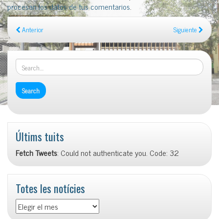
procesan los datos de tus comentarios
.
Anterior
Siguiente
Últims tuits
Fetch Tweets
: Could not authenticate you. Code: 32
Totes les notícies
Totes
les