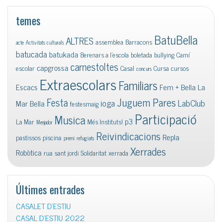
temes
BatuBella
ALTRES
assemblea
Barracons
acte
Activitats culturals
batucada
batukada
Berenars a l'escola
boletada
bullying
Camí
carnestoltes
capgrossa
escolar
Casal
Cursa
cursos
concurs
Extraescolars
Familiars
Escacs
Fem + Bella La
Juguem Pares
Festa
ioga
LabClub
Mar Bella
festesmaig
Participació
Musica
p3
La Mar
Més Instituts!
Menjador
Reivindicacions
Repla
pastissos
piscina
premi
refugiats
Xerrades
Robòtica
rua
sant jordi
Solidaritat
xerrada
Últimes entrades
CASALET D’ESTIU
CASAL D’ESTIU 2022