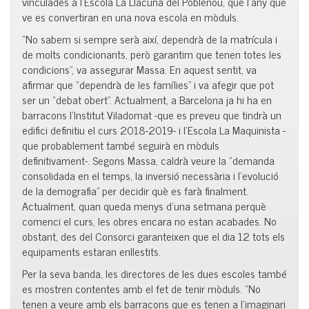
vinculades a l’Escola La Llacuna del Poblenou, que l’any que
ve es convertiran en una nova escola en mòduls.
“No sabem si sempre serà així, dependrà de la matrícula i
de molts condicionants, però garantim que tenen totes les
condicions”, va assegurar Massa. En aquest sentit, va
afirmar que “dependrà de les famílies” i va afegir que pot
ser un “debat obert”. Actualment, a Barcelona ja hi ha en
barracons l’Institut Viladomat -que es preveu que tindrà un
edifici definitiu el curs 2018-2019- i l’Escola La Maquinista -
que probablement també seguirà en mòduls
definitivament-. Segons Massa, caldrà veure la “demanda
consolidada en el temps, la inversió necessària i l’evolució
de la demografia” per decidir què es farà finalment.
Actualment, quan queda menys d’una setmana perquè
comenci el curs, les obres encara no estan acabades. No
obstant, des del Consorci garanteixen que el dia 12 tots els
equipaments estaran enllestits.
Per la seva banda, les directores de les dues escoles també
es mostren contentes amb el fet de tenir mòduls. “No
tenen a veure amb els barracons que es tenen a l’imaginari