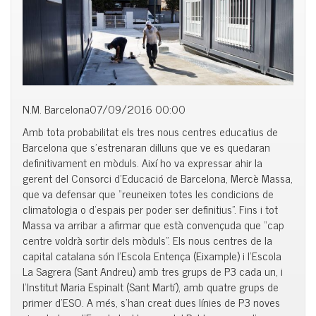
N.M. Barcelona07/09/2016 00:00
Amb tota probabilitat els tres nous centres educatius de
Barcelona que s’estrenaran dilluns que ve es quedaran
definitivament en mòduls. Així ho va expressar ahir la
gerent del Consorci d’Educació de Barcelona, Mercè Massa,
que va defensar que “reuneixen totes les condicions de
climatologia o d’espais per poder ser definitius”. Fins i tot
Massa va arribar a afirmar que està convençuda que “cap
centre voldrà sortir dels mòduls”. Els nous centres de la
capital catalana són l’Escola Entença (Eixample) i l’Escola
La Sagrera (Sant Andreu) amb tres grups de P3 cada un, i
l’Institut Maria Espinalt (Sant Martí), amb quatre grups de
primer d’ESO. A més, s’han creat dues línies de P3 noves