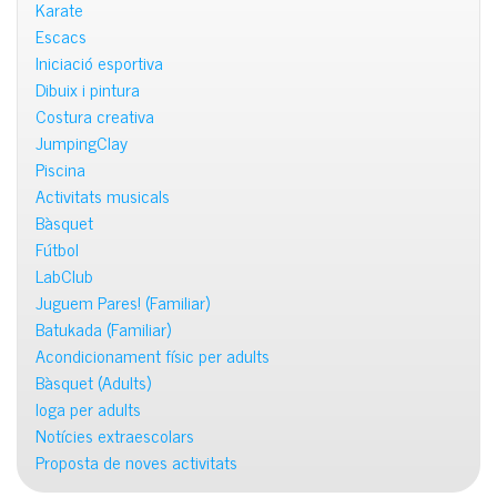
Karate
Escacs
Iniciació esportiva
Dibuix i pintura
Costura creativa
JumpingClay
Piscina
Activitats musicals
Bàsquet
Fútbol
LabClub
Juguem Pares! (Familiar)
Batukada (Familiar)
Acondicionament físic per adults
Bàsquet (Adults)
Ioga per adults
Notícies extraescolars
Proposta de noves activitats