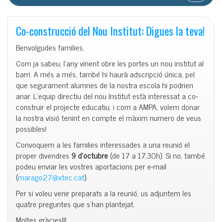
Co-construcció del Nou Institut: Digues la teva!
Benvolgudes families,
Com ja sabeu, l’any vinent obre les portes un nou institut al
barri. A més a més, també hi haurà adscripció única, pel
que segurament alumnes de la nostra escola hi podrien
anar. L’equip directiu del nou Institut està interessat a co-
construir el projecte educatiu, i com a AMPA, volem donar
la nostra visió tenint en compte el màxim numero de veus
possibles!
Convoquem a les families interessades a una reunió el
proper divendres
9 d’octubre
(de 17 a 17,30h). Si no, també
podeu enviar les vostres aportacions per e-mail
(
marago27@xtec.cat
).
Per si voleu venir preparats a la reunió, us adjuntem les
quatre preguntes que s’han plantejat.
Moltes gràcies!!!