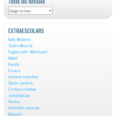
Totes les notícies
Totes
les
notícies
EXTRAESCOLARS
Balls Moderns
Teatre Musical
English with «Mishmash»
Ballet
Karate
Escacs
Iniciació esportiva
Dibuix i pintura
Costura creativa
JumpingClay
Piscina
Activitats musicals
Bàsquet