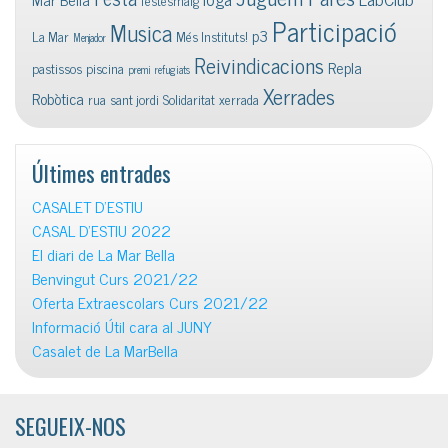
festesmaig
Participació
Musica
p3
La Mar
Més Instituts!
Menjador
Reivindicacions
Repla
pastissos
piscina
premi
refugiats
Xerrades
Robòtica
rua
sant jordi
Solidaritat
xerrada
Últimes entrades
CASALET D’ESTIU
CASAL D’ESTIU 2022
El diari de La Mar Bella
Benvingut Curs 2021/22
Oferta Extraescolars Curs 2021/22
Informació Útil cara al JUNY
Casalet de La MarBella
SEGUEIX-NOS