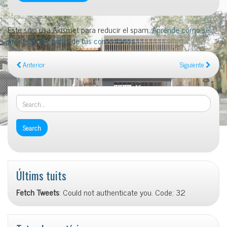
Este sitio usa Akismet para reducir el spam.
Aprende cómo se
procesan los datos de tus comentarios
.
Anterior
Siguiente
Últims tuits
Fetch Tweets
: Could not authenticate you. Code: 32