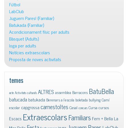
Fútbol
LabClub
Juguem Pares! (Familiar)
Batukada (Familiar)
Acondicionament físic per adults
Bàsquet (Adults)
Ioga per adults
Notícies extraescolars
Proposta de noves activitats
temes
BatuBella
ALTRES
assemblea
Barracons
acte
Activitats culturals
batucada
batukada
Berenars a l'escola
boletada
bullying
Camí
carnestoltes
capgrossa
escolar
Casal
Cursa
cursos
concurs
Extraescolars
Familiars
Escacs
Fem + Bella La
Juguem Pares
Festa
ioga
LabClub
Mar Bella