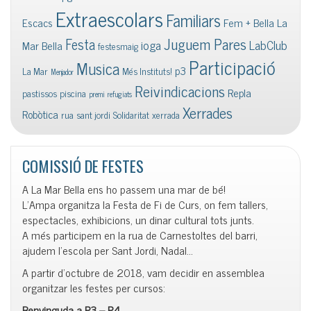
Extraescolars
Familiars
Escacs
Fem + Bella La
Juguem Pares
Festa
ioga
LabClub
Mar Bella
festesmaig
Participació
Musica
p3
La Mar
Més Instituts!
Menjador
Reivindicacions
Repla
pastissos
piscina
premi
refugiats
Xerrades
Robòtica
rua
sant jordi
Solidaritat
xerrada
COMISSIÓ DE FESTES
A La Mar Bella ens ho passem una mar de bé!
L’Ampa organitza la Festa de Fi de Curs, on fem tallers,
espectacles, exhibicions, un dinar cultural tots junts.
A més participem en la rua de Carnestoltes del barri,
ajudem l’escola per Sant Jordi, Nadal…
A partir d’octubre de 2018, vam decidir en assemblea
organitzar les festes per cursos:
Benvinguda a P3 – P4