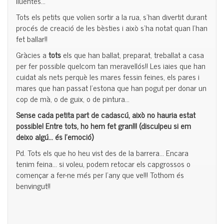
lluentes…
Tots els petits que volien sortir a la rua, s’han divertit durant
procés de creació de les bèsties i això s’ha notat quan l’han
fet ballar!!
Gràcies a
tots
els que han ballat, preparat, treballat a casa
per fer possible quelcom tan meravellós!! Les iaies que han
cuidat als nets perquè les mares fessin feines, els pares i
mares que han passat l’estona que han pogut per donar un
cop de mà, o de guix, o de pintura…
Sense cada petita part de cadascú, això no hauria estat
possible! Entre tots, ho hem fet gran!!! (disculpeu si em
deixo algú… és l’emoció)
Pd
. Tots els que ho heu vist des de la barrera… Encara
tenim feina… si voleu, podem retocar els capgrossos o
començar a fer-ne més per l’any que ve!!! Tothom és
benvingut!!