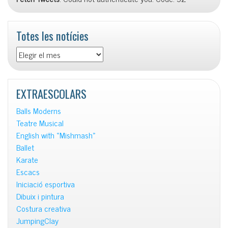
Totes les notícies
Totes
les
notícies
EXTRAESCOLARS
Balls Moderns
Teatre Musical
English with «Mishmash»
Ballet
Karate
Escacs
Iniciació esportiva
Dibuix i pintura
Costura creativa
JumpingClay