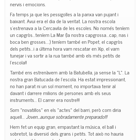
nervis i emocions.
Fa temps ja que les pessigolles a la panxa van pujant i
baixant. Avui era el dia de la veritat. La nostra escola
s’estrenava a la Cercavila de les escoles. No només teníem
un capgròs..
.teníem
La Mar (la nostra capgrossa..
.cap
, nas i
boca ben
grosses
….) teníem també en Popet, el capgròs
dels petits…i a última hora vam rescatar en Xip, el vam
tunejar i va sortir a la rua també amb els més petits de
l’escola!!
També ens estrenàvem amb la
Batubella, ja sense la «L». L
a
nostra gran Batucada de l’escola. Ha estat impressionant,
no han parat ni un sol moment, no importava tenir al
davant i darrere milions de persones amb els seus
instruments… El carrer era nostre!!!
Som «
novatillos
» en els «actes» del barri, però com diria
aquell…
Joven
…
aunque
sobradamente
preparado
!!!
Hem fet un equip gran, empastant la música, el ball i
sobretot, la diversió dels grans i petits. Tot això no hauria