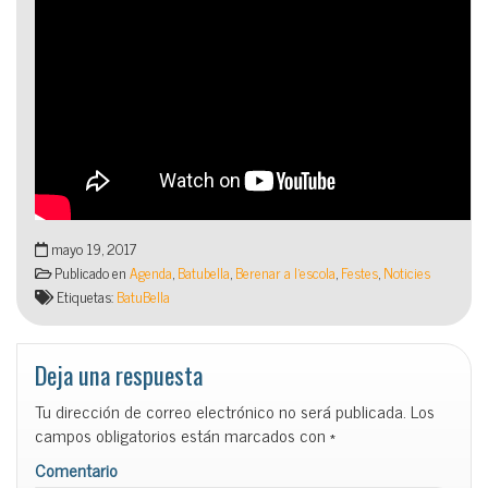
mayo 19, 2017
Publicado en
Agenda
,
Batubella
,
Berenar a l'escola
,
Festes
,
Noticies
Etiquetas:
BatuBella
Deja una respuesta
Tu dirección de correo electrónico no será publicada.
Los
campos obligatorios están marcados con
*
Comentario