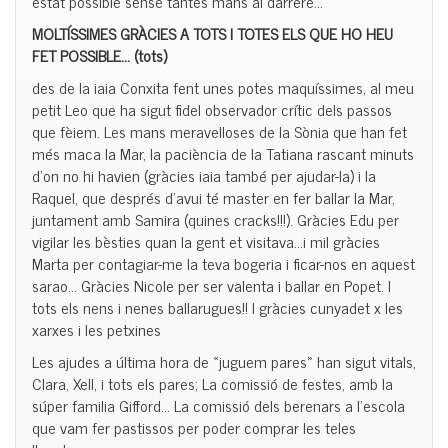
estat possible sense tantes mans al darrere…
MOLTÍSSIMES GRÀCIES A TOTS I TOTES ELS QUE HO
HEU
FET POSSIBLE… (tots)
des de la iaia
Conxita
fent unes potes maquíssimes, al meu
petit Leo que ha sigut fidel observador crític dels passos
que fèiem. Les mans meravelloses de la Sònia que han fet
més maca la Mar, la paciència de la Tatiana rascant minuts
d’on no hi havien (gràcies iaia també per ajudar-la) i la
Raquel, que després d’avui té master en fer ballar la Mar,
juntament amb Samira (quines cracks!!!). Gràcies Edu per
vigilar les bèsties quan la gent et visitava…i mil gràcies
Marta per contagiar-me la teva bogeria i ficar-nos en aquest
sarao… Gràcies Nicole per ser valenta i ballar en Popet. I
tots els nens i nenes ballarugues!! I gràcies cunyadet x les
xarxes i les petxines
Les ajudes a última hora de «juguem pares» han sigut vitals,
Clara, Xell, i tots els pares; La comissió de festes, amb la
súper
familia
Gifford
… La comissió dels berenars a l’escola
que vam fer pastissos per poder comprar les teles