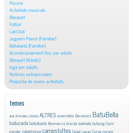
Piscina
Activitats musicals
Bàsquet
Fútbol
LabClub
Juguem Pares! (Familiar)
Batukada (Familiar)
Acondicionament físic per adults
Bàsquet (Adults)
Ioga per adults
Notícies extraescolars
Proposta de noves activitats
temes
BatuBella
ALTRES
assemblea
Barracons
acte
Activitats culturals
batucada
batukada
Berenars a l'escola
boletada
bullying
Camí
carnestoltes
capgrossa
escolar
Casal
Cursa
cursos
concurs