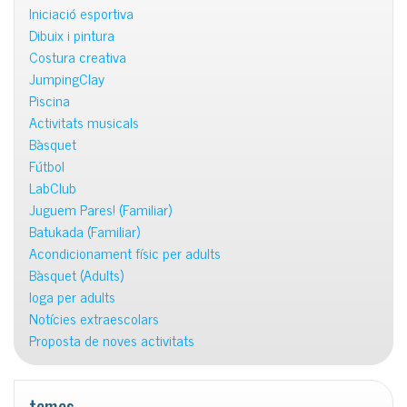
Iniciació esportiva
Dibuix i pintura
Costura creativa
JumpingClay
Piscina
Activitats musicals
Bàsquet
Fútbol
LabClub
Juguem Pares! (Familiar)
Batukada (Familiar)
Acondicionament físic per adults
Bàsquet (Adults)
Ioga per adults
Notícies extraescolars
Proposta de noves activitats
temes