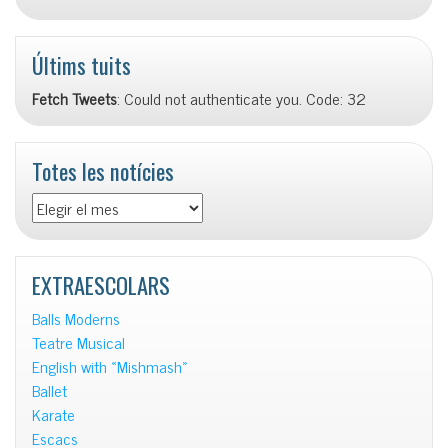
Últims tuits
Fetch Tweets
: Could not authenticate you. Code: 32
Totes les notícies
Totes
les
notícies
EXTRAESCOLARS
Balls Moderns
Teatre Musical
English with «Mishmash»
Ballet
Karate
Escacs