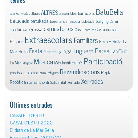
BatuBella
ALTRES
assemblea
Barracons
acte
Activitats culturals
batucada
batukada
Berenars a l'escola
boletada
bullying
Camí
carnestoltes
capgrossa
escolar
Casal
Cursa
cursos
concurs
Extraescolars
Familiars
Escacs
Fem + Bella La
Juguem Pares
Festa
ioga
LabClub
Mar Bella
festesmaig
Participació
Musica
p3
La Mar
Més Instituts!
Menjador
Reivindicacions
Repla
pastissos
piscina
premi
refugiats
Xerrades
Robòtica
rua
sant jordi
Solidaritat
xerrada
Últimes entrades
CASALET D’ESTIU
CASAL D’ESTIU 2022
El diari de La Mar Bella
Benvingut Curs 2021/22