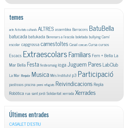
temes
BatuBella
ALTRES
assemblea
Barracons
acte
Activitats culturals
batucada
batukada
Berenars a l'escola
boletada
bullying
Camí
carnestoltes
capgrossa
escolar
Casal
Cursa
cursos
concurs
Extraescolars
Familiars
Escacs
Fem + Bella La
Juguem Pares
Festa
ioga
LabClub
Mar Bella
festesmaig
Participació
Musica
p3
La Mar
Més Instituts!
Menjador
Reivindicacions
Repla
pastissos
piscina
premi
refugiats
Xerrades
Robòtica
rua
sant jordi
Solidaritat
xerrada
Últimes entrades
CASALET D’ESTIU