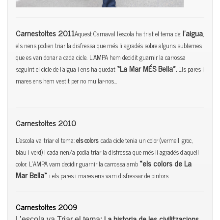
Carnestoltes 2011
l’aigua
Aquest Carnaval l’escola ha triat el tema de:
,
els nens podien triar la disfressa que més li agradés sobre alguns subtemes
que es van donar a cada cicle.
L’AMPA hem decidit guarnir la carrossa
«La Mar MÉS Bella»
seguint el cicle de l’aigua i ens ha quedat
.
E
ls pares i
mares ens hem vestit per no mullar-nos…
Carnestoltes 2010
L’escola va
triar el tema:
els colors
, cada cicle tenia un color (vermell, groc,
blau i verd) i cada nen/a podia triar la disfressa que més li agradés d’aquell
«els colors de La
color.
L’AMPA vam decidir guarnir la carrossa amb
Mar Bella»
i els pares i mares ens vam disfressar de pintors.
Carnestoltes 2009
La historia de les civilitzacions
L’escola va Triar el tema:
,