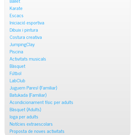
Ballet
Karate
Escacs
Iniciació esportiva
Dibuix i pintura
Costura creativa
JumpingClay
Piscina
Activitats musicals
Bàsquet
Fútbol
LabClub
Juguem Pares! (Familiar)
Batukada (Familiar)
Acondicionament físic per adults
Bàsquet (Adults)
Ioga per adults
Notícies extraescolars
Proposta de noves activitats