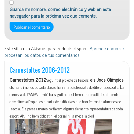
Guarda mi nombre, correo electrónico y web en este
navegador para la próxima vez que comente.
Este sitio usa Akismet para reducir el spam.
Aprende cómo se
procesan los datos de tus comentarios
.
Carnestoltes 2006-2012
Carnestoltes 2012
els Jocs Olímpics
Seguint el projecte de l’escola:
,
els nens i nenes de cada classe han anat disfressats de diferents esports.
a
L
carrossa de l’AMPA també ha seguit aquest tema i ha recollit les diferents
disciplines olímpiques a partir dels dibuixos que han fet molts alumnes de
l’escola
.
E
ls pares i mares portàvem alguns elements representatius de cada
esport. Ah, i no hem oblidat ni el dorsal ni la medalla d’or!