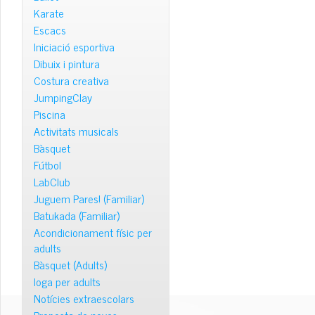
Karate
Escacs
Iniciació esportiva
Dibuix i pintura
Costura creativa
JumpingClay
Piscina
Activitats musicals
Bàsquet
Fútbol
LabClub
Juguem Pares! (Familiar)
Batukada (Familiar)
Acondicionament físic per
adults
Bàsquet (Adults)
Ioga per adults
Notícies extraescolars