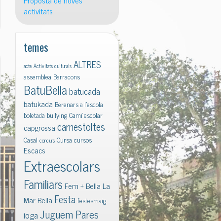
Proposta de noves
activitats
temes
ALTRES
acte
Activitats culturals
assemblea
Barracons
BatuBella
batucada
batukada
Berenars a l'escola
boletada
bullying
Camí escolar
carnestoltes
capgrossa
Casal
Cursa
cursos
concurs
Escacs
Extraescolars
Familiars
Fem + Bella La
Festa
Mar Bella
festesmaig
Juguem Pares
ioga