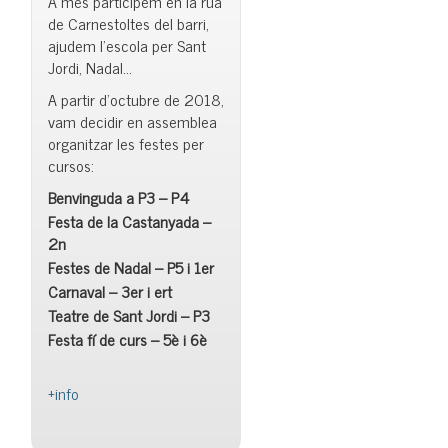
A més participem en la rua
de Carnestoltes del barri,
ajudem l’escola per Sant
Jordi, Nadal…
A partir d’octubre de 2018,
vam decidir en assemblea
organitzar les festes per
cursos:
Benvinguda a P3 – P4
Festa de la Castanyada –
2n
Festes de Nadal – P5 i 1er
Carnaval – 3er i ert
Teatre de Sant Jordi – P3
Festa fí de curs – 5è i 6è
+info