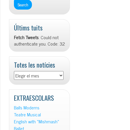
Últims tuits
Fetch Tweets
: Could not
authenticate you. Code: 32
Totes les notícies
Totes
les
notícies
EXTRAESCOLARS
Balls Moderns
Teatre Musical
English with «Mishmash»
Ballet