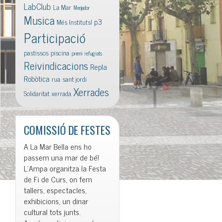
LabClub
La Mar
Menjador
Musica
p3
Més Instituts!
Participació
pastissos
piscina
premi
refugiats
Reivindicacions
Repla
Robòtica
rua
sant jordi
Xerrades
Solidaritat
xerrada
COMISSIÓ DE FESTES
A La Mar Bella ens ho
passem una mar de bé!
L’Ampa organitza la Festa
de Fi de Curs, on fem
tallers, espectacles,
exhibicions, un dinar
cultural tots junts.