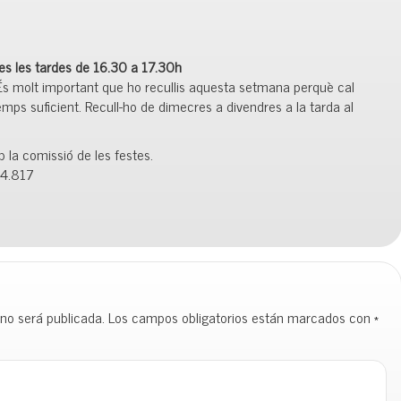
es les tardes de
16.30
a
17.30h
És molt important que ho recullis aquesta setmana perquè cal
mps suficient. Recull-ho de dimecres a divendres a la tarda al
la comissió de les festes.
4.817
 no será publicada.
Los campos obligatorios están marcados con
*