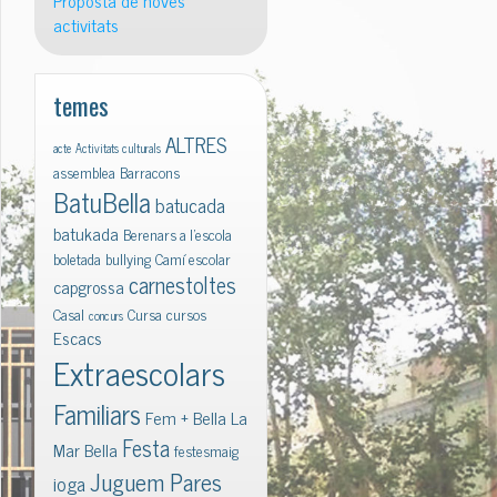
Proposta de noves
activitats
temes
ALTRES
acte
Activitats culturals
assemblea
Barracons
BatuBella
batucada
batukada
Berenars a l'escola
boletada
bullying
Camí escolar
carnestoltes
capgrossa
Casal
Cursa
cursos
concurs
Escacs
Extraescolars
Familiars
Fem + Bella La
Festa
Mar Bella
festesmaig
Juguem Pares
ioga