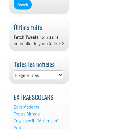
Últims tuits
Fetch Tweets
: Could not
authenticate you. Code: 32
Totes les notícies
Totes
les
notícies
EXTRAESCOLARS
Balls Moderns
Teatre Musical
English with «Mishmash»
Ballet