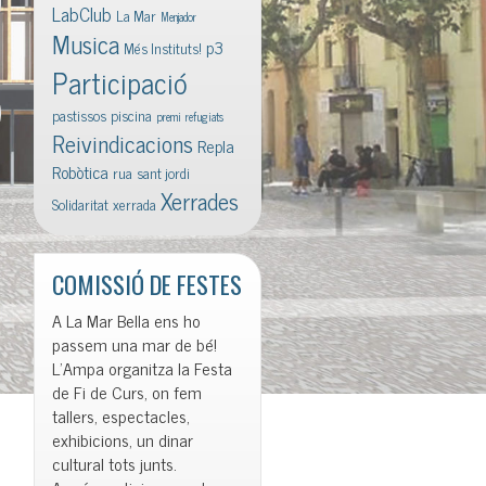
LabClub
La Mar
Menjador
Musica
p3
Més Instituts!
Participació
pastissos
piscina
premi
refugiats
Reivindicacions
Repla
Robòtica
rua
sant jordi
Xerrades
Solidaritat
xerrada
COMISSIÓ DE FESTES
A La Mar Bella ens ho
passem una mar de bé!
L’Ampa organitza la Festa
de Fi de Curs, on fem
tallers, espectacles,
exhibicions, un dinar
cultural tots junts.