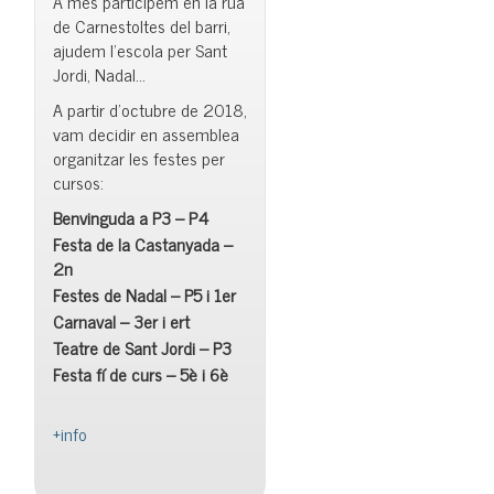
A més participem en la rua
de Carnestoltes del barri,
ajudem l’escola per Sant
Jordi, Nadal…
A partir d’octubre de 2018,
vam decidir en assemblea
organitzar les festes per
cursos:
Benvinguda a P3 – P4
Festa de la Castanyada –
2n
Festes de Nadal – P5 i 1er
Carnaval – 3er i ert
Teatre de Sant Jordi – P3
Festa fí de curs – 5è i 6è
+info