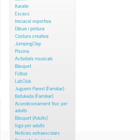
Karate
Escacs
Iniciació esportiva
Dibuix i pintura
Costura creativa
JumpingClay
Piscina
Activitats musicals
Bàsquet
Fútbol
LabClub
Juguem Pares! (Familiar)
Batukada (Familiar)
Acondicionament físic per
adults
Bàsquet (Adults)
Ioga per adults
Notícies extraescolars