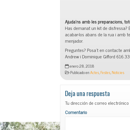
Ajuda’ns amb les preparacions, tot
Has demanat un
kit
de disfressa? 
acabar-los abans de la rua i amb te
menjador.
Preguntes? Posa’t en contacte amb 
Andrew
i
Dominique
Gifford
616.33
enero 28, 2018
Publicado en
Actes
,
Festes
,
Noticies
Deja una respuesta
Tu dirección de correo electrónico
Comentario