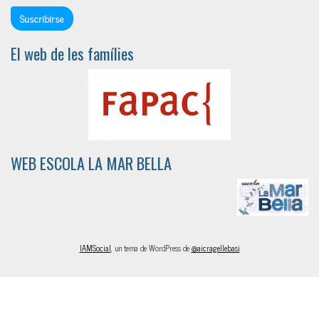
El web de les famílies
WEB ESCOLA LA MAR BELLA
IAMSocial
, un tema de WordPress de
@aicragellebasi