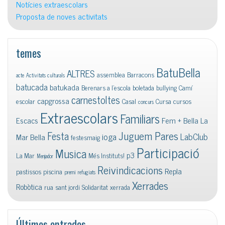
Notícies extraescolars
Proposta de noves activitats
temes
BatuBella
ALTRES
assemblea
Barracons
acte
Activitats culturals
batucada
batukada
Berenars a l'escola
boletada
bullying
Camí
carnestoltes
capgrossa
escolar
Casal
Cursa
cursos
concurs
Extraescolars
Familiars
Escacs
Fem + Bella La
Juguem Pares
Festa
ioga
LabClub
Mar Bella
festesmaig
Participació
Musica
p3
La Mar
Més Instituts!
Menjador
Reivindicacions
Repla
pastissos
piscina
premi
refugiats
Xerrades
Robòtica
rua
sant jordi
Solidaritat
xerrada
Últimes entrades