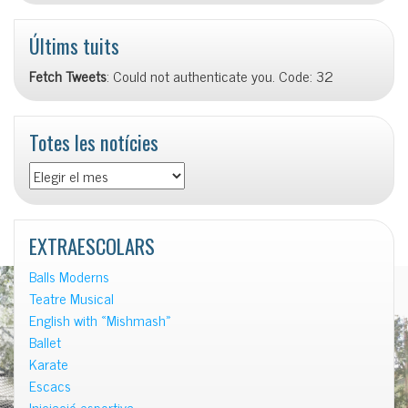
Últims tuits
Fetch Tweets
: Could not authenticate you. Code: 32
Totes les notícies
Totes
les
notícies
EXTRAESCOLARS
Balls Moderns
Teatre Musical
English with «Mishmash»
Ballet
Karate
Escacs
Iniciació esportiva