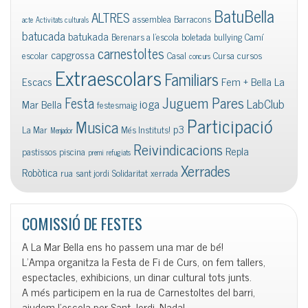
BatuBella
ALTRES
assemblea
Barracons
acte
Activitats culturals
batucada
batukada
Berenars a l'escola
boletada
bullying
Camí
carnestoltes
capgrossa
escolar
Casal
Cursa
cursos
concurs
Extraescolars
Familiars
Escacs
Fem + Bella La
Juguem Pares
Festa
ioga
LabClub
Mar Bella
festesmaig
Participació
Musica
p3
La Mar
Més Instituts!
Menjador
Reivindicacions
Repla
pastissos
piscina
premi
refugiats
Xerrades
Robòtica
rua
sant jordi
Solidaritat
xerrada
COMISSIÓ DE FESTES
A La Mar Bella ens ho passem una mar de bé!
L’Ampa organitza la Festa de Fi de Curs, on fem tallers,
espectacles, exhibicions, un dinar cultural tots junts.
A més participem en la rua de Carnestoltes del barri,
ajudem l’escola per Sant Jordi, Nadal…