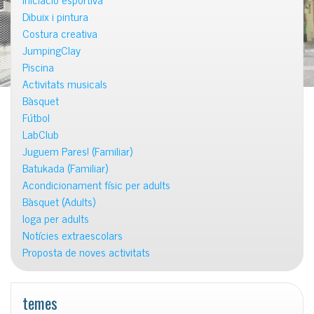
Dibuix i pintura
Costura creativa
JumpingClay
Piscina
Activitats musicals
Bàsquet
Fútbol
LabClub
Juguem Pares! (Familiar)
Batukada (Familiar)
Acondicionament físic per adults
Bàsquet (Adults)
Ioga per adults
Notícies extraescolars
Proposta de noves activitats
temes