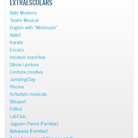
EXTRAESCOLARS
Balls Moderns
Teatre Musical
English with «Mishmash»
Ballet
Karate
Escacs
Iniciació esportiva
Dibuix i pintura
Costura creativa
JumpingClay
Piscina
Activitats musicals
Bàsquet
Fútbol
LabClub
Juguem Pares! (Familiar)
Batukada (Familiar)