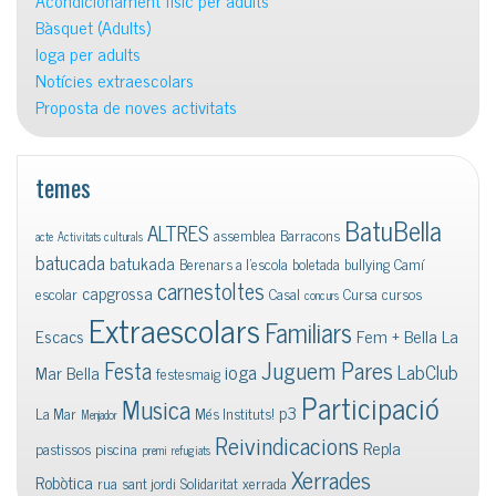
Acondicionament físic per adults
Bàsquet (Adults)
Ioga per adults
Notícies extraescolars
Proposta de noves activitats
temes
BatuBella
ALTRES
assemblea
Barracons
acte
Activitats culturals
batucada
batukada
Berenars a l'escola
boletada
bullying
Camí
carnestoltes
capgrossa
escolar
Casal
Cursa
cursos
concurs
Extraescolars
Familiars
Escacs
Fem + Bella La
Juguem Pares
Festa
ioga
LabClub
Mar Bella
festesmaig
Participació
Musica
p3
La Mar
Més Instituts!
Menjador
Reivindicacions
Repla
pastissos
piscina
premi
refugiats
Xerrades
Robòtica
rua
sant jordi
Solidaritat
xerrada