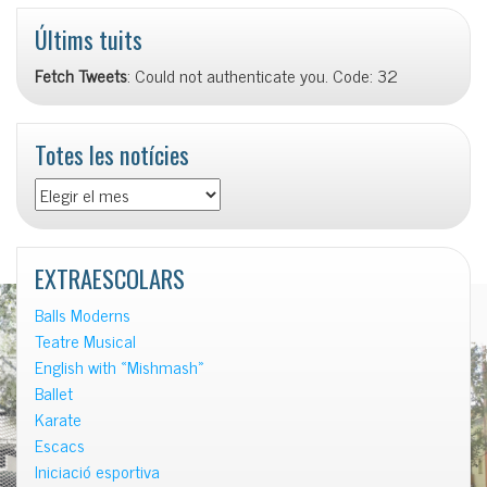
Últims tuits
Fetch Tweets
: Could not authenticate you. Code: 32
Totes les notícies
Totes
les
notícies
EXTRAESCOLARS
Balls Moderns
Teatre Musical
English with «Mishmash»
Ballet
Karate
Escacs
Iniciació esportiva