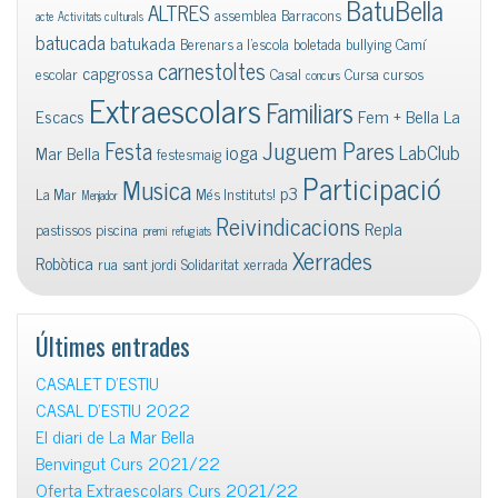
BatuBella
ALTRES
assemblea
Barracons
acte
Activitats culturals
batucada
batukada
Berenars a l'escola
boletada
bullying
Camí
carnestoltes
capgrossa
escolar
Casal
Cursa
cursos
concurs
Extraescolars
Familiars
Escacs
Fem + Bella La
Juguem Pares
Festa
ioga
LabClub
Mar Bella
festesmaig
Participació
Musica
p3
La Mar
Més Instituts!
Menjador
Reivindicacions
Repla
pastissos
piscina
premi
refugiats
Xerrades
Robòtica
rua
sant jordi
Solidaritat
xerrada
Últimes entrades
CASALET D’ESTIU
CASAL D’ESTIU 2022
El diari de La Mar Bella
Benvingut Curs 2021/22
Oferta Extraescolars Curs 2021/22