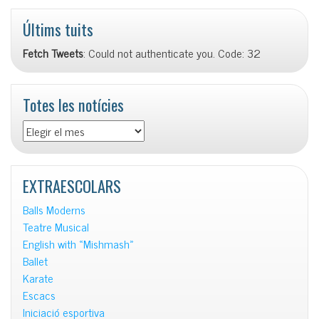
Últims tuits
Fetch Tweets
: Could not authenticate you. Code: 32
Totes les notícies
Totes
les
notícies
EXTRAESCOLARS
Balls Moderns
Teatre Musical
English with «Mishmash»
Ballet
Karate
Escacs
Iniciació esportiva