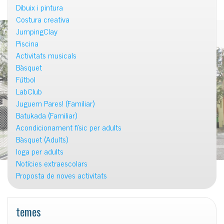
Dibuix i pintura
Costura creativa
JumpingClay
Piscina
Activitats musicals
Bàsquet
Fútbol
LabClub
Juguem Pares! (Familiar)
Batukada (Familiar)
Acondicionament físic per adults
Bàsquet (Adults)
Ioga per adults
Notícies extraescolars
Proposta de noves activitats
temes