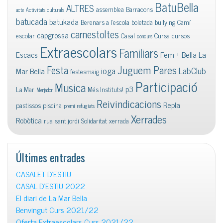
BatuBella
ALTRES
assemblea
Barracons
acte
Activitats culturals
batucada
batukada
Berenars a l'escola
boletada
bullying
Camí
carnestoltes
capgrossa
escolar
Casal
Cursa
cursos
concurs
Extraescolars
Familiars
Escacs
Fem + Bella La
Juguem Pares
Festa
ioga
LabClub
Mar Bella
festesmaig
Participació
Musica
p3
La Mar
Més Instituts!
Menjador
Reivindicacions
Repla
pastissos
piscina
premi
refugiats
Xerrades
Robòtica
rua
sant jordi
Solidaritat
xerrada
Últimes entrades
CASALET D’ESTIU
CASAL D’ESTIU 2022
El diari de La Mar Bella
Benvingut Curs 2021/22
Oferta Extraescolars Curs 2021/22