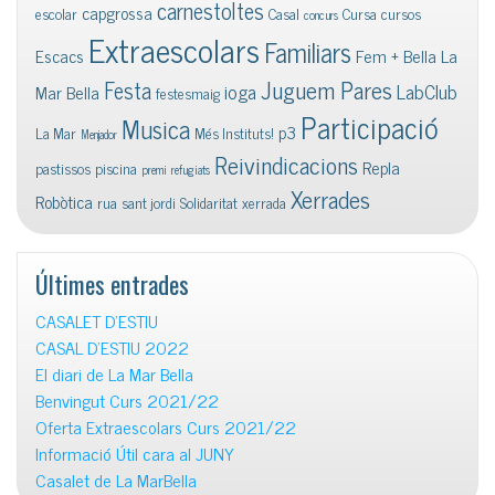
carnestoltes
capgrossa
escolar
Casal
Cursa
cursos
concurs
Extraescolars
Familiars
Escacs
Fem + Bella La
Juguem Pares
Festa
ioga
LabClub
Mar Bella
festesmaig
Participació
Musica
p3
La Mar
Més Instituts!
Menjador
Reivindicacions
Repla
pastissos
piscina
premi
refugiats
Xerrades
Robòtica
rua
sant jordi
Solidaritat
xerrada
Últimes entrades
CASALET D’ESTIU
CASAL D’ESTIU 2022
El diari de La Mar Bella
Benvingut Curs 2021/22
Oferta Extraescolars Curs 2021/22
Informació Útil cara al JUNY
Casalet de La MarBella