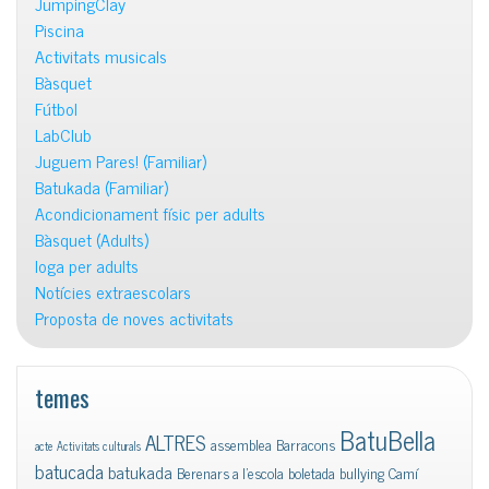
JumpingClay
Piscina
Activitats musicals
Bàsquet
Fútbol
LabClub
Juguem Pares! (Familiar)
Batukada (Familiar)
Acondicionament físic per adults
Bàsquet (Adults)
Ioga per adults
Notícies extraescolars
Proposta de noves activitats
temes
BatuBella
ALTRES
assemblea
Barracons
acte
Activitats culturals
batucada
batukada
Berenars a l'escola
boletada
bullying
Camí