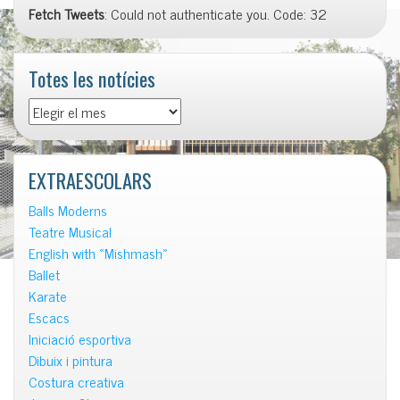
Fetch Tweets
: Could not authenticate you. Code: 32
Totes les notícies
Totes
les
notícies
EXTRAESCOLARS
Balls Moderns
Teatre Musical
English with «Mishmash»
Ballet
Karate
Escacs
Iniciació esportiva
Dibuix i pintura
Costura creativa