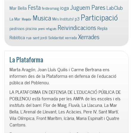
Juguem Pares
Festa
ioga
LabClub
Mar Bella
festesmaig
Participació
Musica
p3
La Mar
Més Instituts!
Menjador
Reivindicacions
Repla
pastissos
piscina
premi
refugiats
Xerrades
Robòtica
rua
sant jordi
Solidaritat
xerrada
La Plataforma
Marta Aragón, Joan Lluís Quilis i Carme Bertrana ens
informen des de la Plataforma en defensa de l’educació
pública del Poblenou.
LA PLATAFORMA EN DEFENSA DE L’EDUCACIÓ PÚBLICA DE
POBLENOU està formada per les AMPA de les escoles i els
instituts del barri: Flor de Maig, Fluvià, La Llacuna, La Mar
Bella, L’Arenal de Llevant, Les Acàcies, Pere IV, Sant Martí,
Vila Olímpica, Front Marítim, Icària, Maria Espinalt i Quatre
Cantons.