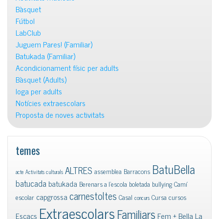
Bàsquet
Fútbol
LabClub
Juguem Pares! (Familiar)
Batukada (Familiar)
Acondicionament físic per adults
Bàsquet (Adults)
Ioga per adults
Notícies extraescolars
Proposta de noves activitats
temes
BatuBella
ALTRES
assemblea
Barracons
acte
Activitats culturals
batucada
batukada
Berenars a l'escola
boletada
bullying
Camí
carnestoltes
capgrossa
escolar
Casal
Cursa
cursos
concurs
Extraescolars
Familiars
Escacs
Fem + Bella La