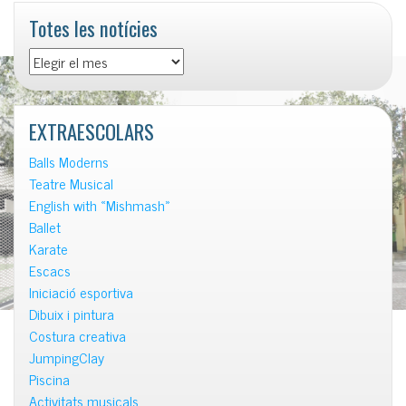
Totes les notícies
Totes
les
notícies
EXTRAESCOLARS
Balls Moderns
Teatre Musical
English with «Mishmash»
Ballet
Karate
Escacs
Iniciació esportiva
Dibuix i pintura
Costura creativa
JumpingClay
Piscina
Activitats musicals