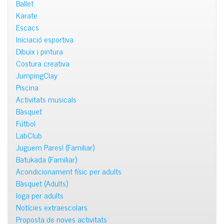
Ballet
Karate
Escacs
Iniciació esportiva
Dibuix i pintura
Costura creativa
JumpingClay
Piscina
Activitats musicals
Bàsquet
Fútbol
LabClub
Juguem Pares! (Familiar)
Batukada (Familiar)
Acondicionament físic per adults
Bàsquet (Adults)
Ioga per adults
Notícies extraescolars
Proposta de noves activitats