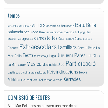
temes
BatuBella
ALTRES
assemblea
Barracons
acte
Activitats culturals
batucada
batukada
Berenars a l'escola
boletada
bullying
Camí
carnestoltes
capgrossa
escolar
Casal
Cursa
cursos
concurs
Extraescolars
Familiars
Escacs
Fem + Bella La
Juguem Pares
Festa
ioga
LabClub
Mar Bella
festesmaig
Participació
Musica
p3
La Mar
Més Instituts!
Menjador
Reivindicacions
Repla
pastissos
piscina
premi
refugiats
Xerrades
Robòtica
rua
sant jordi
Solidaritat
xerrada
COMISSIÓ DE FESTES
A La Mar Bella ens ho passem una mar de bé!