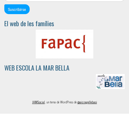
El web de les famílies
WEB ESCOLA LA MAR BELLA
IAMSocial
, un tema de WordPress de
@aicragellebasi