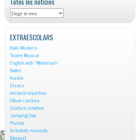
Totes les notícies
Totes
les
notícies
EXTRAESCOLARS
Balls Moderns
Teatre Musical
English with «Mishmash»
Ballet
Karate
Escacs
Iniciació esportiva
Dibuix i pintura
Costura creativa
JumpingClay
Piscina
Activitats musicals
Bàsquet