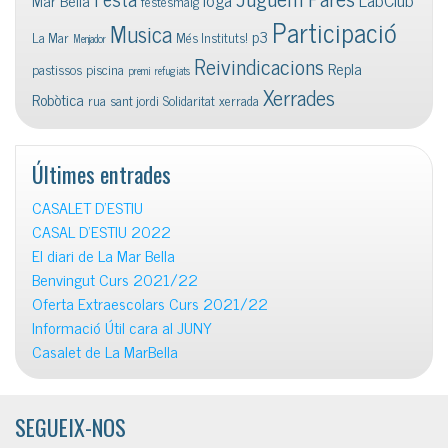
Mar Bella
festesmaig
Participació
Musica
p3
La Mar
Més Instituts!
Menjador
Reivindicacions
Repla
pastissos
piscina
premi
refugiats
Xerrades
Robòtica
rua
sant jordi
Solidaritat
xerrada
Últimes entrades
CASALET D’ESTIU
CASAL D’ESTIU 2022
El diari de La Mar Bella
Benvingut Curs 2021/22
Oferta Extraescolars Curs 2021/22
Informació Útil cara al JUNY
Casalet de La MarBella
SEGUEIX-NOS