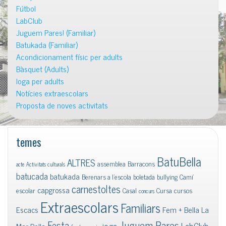
Fútbol
LabClub
Juguem Pares! (Familiar)
Batukada (Familiar)
Acondicionament físic per adults
Bàsquet (Adults)
Ioga per adults
Notícies extraescolars
Proposta de noves activitats
temes
BatuBella
ALTRES
assemblea
Barracons
acte
Activitats culturals
batucada
batukada
Berenars a l'escola
boletada
bullying
Camí
carnestoltes
capgrossa
escolar
Casal
Cursa
cursos
concurs
Extraescolars
Familiars
Escacs
Fem + Bella La
Juguem Pares
Festa
ioga
LabClub