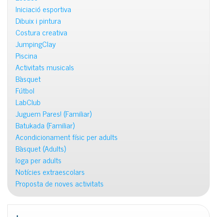
Iniciació esportiva
Dibuix i pintura
Costura creativa
JumpingClay
Piscina
Activitats musicals
Bàsquet
Fútbol
LabClub
Juguem Pares! (Familiar)
Batukada (Familiar)
Acondicionament físic per adults
Bàsquet (Adults)
Ioga per adults
Notícies extraescolars
Proposta de noves activitats