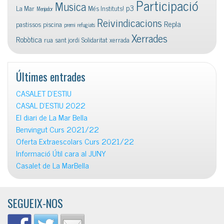
Participació
Musica
p3
La Mar
Més Instituts!
Menjador
Reivindicacions
Repla
pastissos
piscina
premi
refugiats
Xerrades
Robòtica
rua
sant jordi
Solidaritat
xerrada
Últimes entrades
CASALET D’ESTIU
CASAL D’ESTIU 2022
El diari de La Mar Bella
Benvingut Curs 2021/22
Oferta Extraescolars Curs 2021/22
Informació Útil cara al JUNY
Casalet de La MarBella
SEGUEIX-NOS