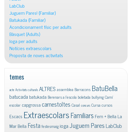
LabClub
Juguem Pares! (Familiar)
Batukada (Familiar)
Acondicionament físic per adults
Bàsquet (Adults)
Ioga per adults
Notícies extraescolars
Proposta de noves activitats
temes
BatuBella
ALTRES
assemblea
Barracons
acte
Activitats culturals
batucada
batukada
Berenars a l'escola
boletada
bullying
Camí
carnestoltes
capgrossa
escolar
Casal
Cursa
cursos
concurs
Extraescolars
Familiars
Escacs
Fem + Bella La
Juguem Pares
Festa
ioga
LabClub
Mar Bella
festesmaig