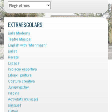
Totes
les
notícies
EXTRAESCOLARS
Balls Moderns
Teatre Musical
English with «Mishmash»
Ballet
Karate
Escacs
Iniciació esportiva
Dibuix i pintura
Costura creativa
JumpingClay
Piscina
Activitats musicals
Bàsquet
Fútbol