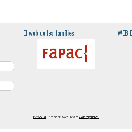
El web de les famílies
WEB 
IAMSocial
, un tema de WordPress de
@aicragellebasi