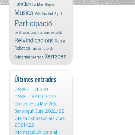
LabClub
La Mar
Menjador
Musica
p3
Més Instituts!
Participació
pastissos
piscina
premi
refugiats
Reivindicacions
Repla
Robòtica
rua
sant jordi
Xerrades
Solidaritat
xerrada
Últimes entrades
CASALET D’ESTIU
CASAL D’ESTIU 2022
El diari de La Mar Bella
Benvingut Curs 2021/22
Oferta Extraescolars Curs
2021/22
Informació Útil cara al