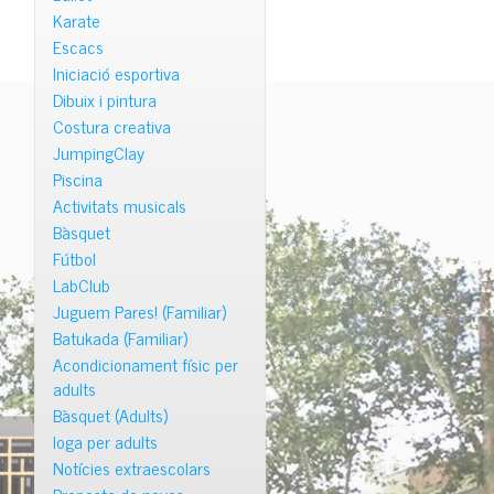
Karate
Escacs
Iniciació esportiva
Dibuix i pintura
Costura creativa
JumpingClay
Piscina
Activitats musicals
Bàsquet
Fútbol
LabClub
Juguem Pares! (Familiar)
Batukada (Familiar)
Acondicionament físic per
adults
Bàsquet (Adults)
Ioga per adults
Notícies extraescolars