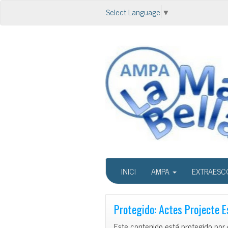
Select Language
▼
INICI
AMPA
EXTRAESC
Protegido: Actes Projecte E
Este contenido está protegido por 