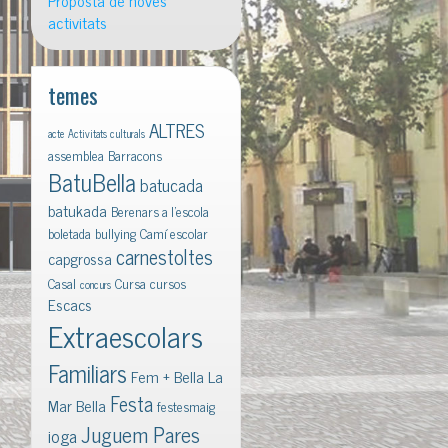
Proposta de noves
activitats
temes
ALTRES
acte
Activitats culturals
assemblea
Barracons
BatuBella
batucada
batukada
Berenars a l'escola
boletada
bullying
Camí escolar
carnestoltes
capgrossa
Casal
Cursa
cursos
concurs
Escacs
Extraescolars
Familiars
Fem + Bella La
Festa
Mar Bella
festesmaig
Juguem Pares
ioga