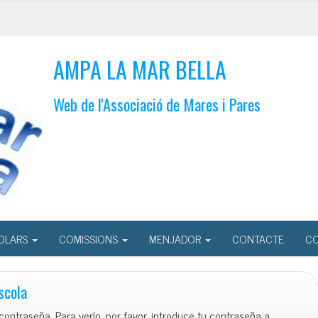
AMPA LA MAR BELLA
Web de l'Associació de Mares i Pares
OLARS
COMISSIONS
MENJADOR
CONTACTE
CO
scola
contraseña. Para verlo, por favor, introduce tu contraseña a