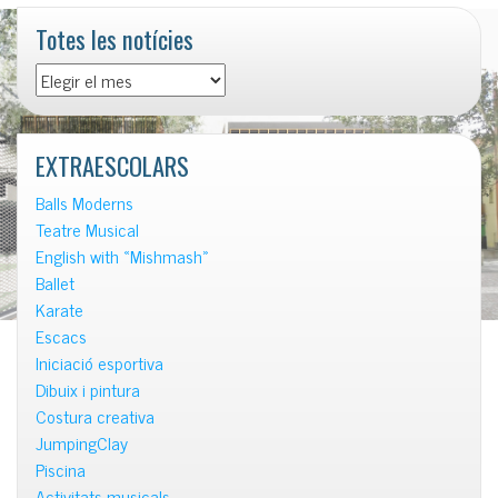
Totes les notícies
Totes
les
notícies
EXTRAESCOLARS
Balls Moderns
Teatre Musical
English with «Mishmash»
Ballet
Karate
Escacs
Iniciació esportiva
Dibuix i pintura
Costura creativa
JumpingClay
Piscina
Activitats musicals