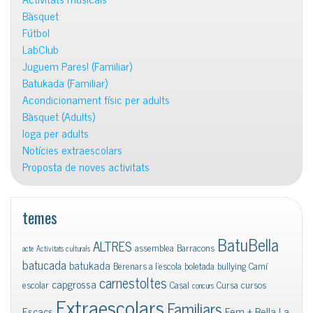
Bàsquet
Fútbol
LabClub
Juguem Pares! (Familiar)
Batukada (Familiar)
Acondicionament físic per adults
Bàsquet (Adults)
Ioga per adults
Notícies extraescolars
Proposta de noves activitats
temes
BatuBella
ALTRES
assemblea
Barracons
acte
Activitats culturals
batucada
batukada
Berenars a l'escola
boletada
bullying
Camí
carnestoltes
capgrossa
escolar
Casal
Cursa
cursos
concurs
Extraescolars
Familiars
Escacs
Fem + Bella La