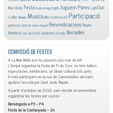
Juguem Pares
Festa
ioga
LabClub
Mar Bella
festesmaig
Participació
Musica
p3
La Mar
Més Instituts!
Menjador
Reivindicacions
Repla
pastissos
piscina
premi
refugiats
Xerrades
Robòtica
rua
sant jordi
Solidaritat
xerrada
COMISSIÓ DE FESTES
A La Mar Bella ens ho passem una mar de bé!
L’Ampa organitza la Festa de Fi de Curs, on fem tallers,
espectacles, exhibicions, un dinar cultural tots junts.
A més participem en la rua de Carnestoltes del barri,
ajudem l’escola per Sant Jordi, Nadal…
A partir d’octubre de 2018, vam decidir en assemblea
organitzar les festes per cursos:
Benvinguda a P3 – P4
Festa de la Castanyada – 2n