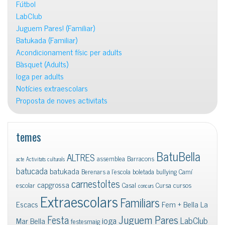
Fútbol
LabClub
Juguem Pares! (Familiar)
Batukada (Familiar)
Acondicionament físic per adults
Bàsquet (Adults)
Ioga per adults
Notícies extraescolars
Proposta de noves activitats
temes
BatuBella
ALTRES
assemblea
Barracons
acte
Activitats culturals
batucada
batukada
Berenars a l'escola
boletada
bullying
Camí
carnestoltes
capgrossa
escolar
Casal
Cursa
cursos
concurs
Extraescolars
Familiars
Escacs
Fem + Bella La
Juguem Pares
Festa
ioga
LabClub
Mar Bella
festesmaig