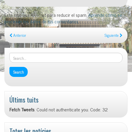
Este sitio usa Akismet para reducir el spam.
Aprende cómo se
procesan los datos de tus comentarios
.
Anterior
Siguiente
Últims tuits
Fetch Tweets
: Could not authenticate you. Code: 32
Totes les notícies