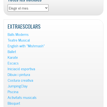
Totes
les
notícies
EXTRAESCOLARS
Balls Moderns
Teatre Musical
English with «Mishmash»
Ballet
Karate
Escacs
Iniciació esportiva
Dibuix i pintura
Costura creativa
JumpingClay
Piscina
Activitats musicals
Bàsquet