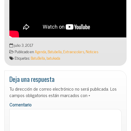
julio 3, 2017
Publicado en
Agenda
,
Batubella
,
Extraescolars
,
Noticies
Etiquetas:
BatuBella
,
batukada
Deja una respuesta
Tu dirección de correo electrónico no será publicada.
Los
campos obligatorios están marcados con
*
Comentario