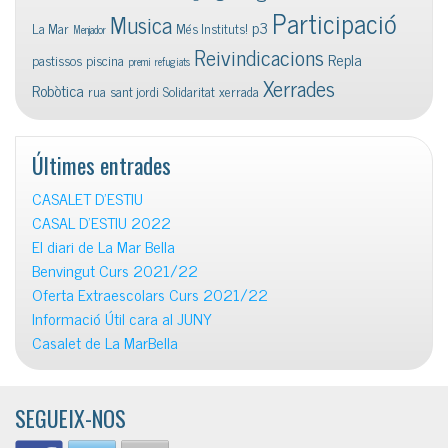
Participació
Musica
p3
La Mar
Més Instituts!
Menjador
Reivindicacions
Repla
pastissos
piscina
premi
refugiats
Xerrades
Robòtica
rua
sant jordi
Solidaritat
xerrada
Últimes entrades
CASALET D’ESTIU
CASAL D’ESTIU 2022
El diari de La Mar Bella
Benvingut Curs 2021/22
Oferta Extraescolars Curs 2021/22
Informació Útil cara al JUNY
Casalet de La MarBella
SEGUEIX-NOS