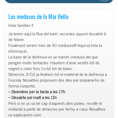
Les meduses de la Mar Bella
Hola famílies !!
Ja tenim aquí la Rua del barrí…recordeu aquest dissabte 6
de febrer.
Finalment serem mes de 90 meduses!!!! Aquí va tota la
informació…
La base de la disfressa es un barret- medusa del que
pengen molts tentacles. Hauríem d’anar vestits tot de
negre( o color fosc ) o bé tot de blanc.
Dimecres 3/02 ja tindrem tot el material de la disfressa a
l’escola. Nosaltres proposem dos dies per preparar-ho de
forma conjunta:
– Divendres per la tarda a les 17h
– Dissabte pel matí a les 11h
Però si no us va bé cap d’aquests dies podeu recollir el
material a partir de dimecres per fer-ho a casa. Nosaltres
us explicarem com.