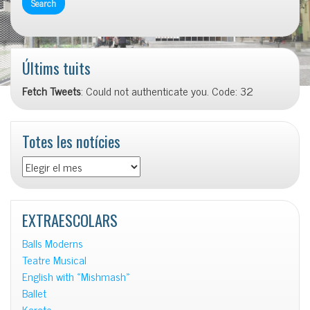
Últims tuits
Fetch Tweets
: Could not authenticate you. Code: 32
Totes les notícies
Totes
les
notícies
EXTRAESCOLARS
Balls Moderns
Teatre Musical
English with «Mishmash»
Ballet
Karate