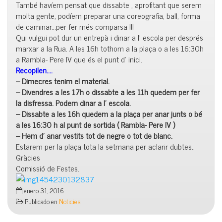
També havíem pensat que dissabte , aprofitant que serem
molta gente, podíem preparar una coreografia, ball, forma
de caminar…per fer més comparsa !!!
Qui vulgui pot dur un entrepà i dinar a l’ escola per després
marxar a la Rua. A les 16h tothom a la plaça o a les 16:30h
a Rambla- Pere IV que és el punt d’ inici.
Recopilen….
– Dimecres tenim el material.
– Divendres a les 17h o dissabte a les 11h quedem per fer
la disfressa. Podem dinar a l’ escola.
– Dissabte a les 16h quedem a la plaça per anar junts o bé
a les 16:30 h al punt de sortida ( Rambla- Pere IV )
– Hem d’ anar vestits tot de negre o tot de blanc.
Estarem per la plaça tota la setmana per aclarir dubtes..
Gràcies
Comissió de Festes.
enero 31, 2016
Publicado en
Noticies