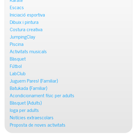
Escacs
Iniciació esportiva
Dibuix i pintura
Costura creativa
JumpingClay
Piscina
Activitats musicals
Bàsquet
Fútbol
LabClub
Juguem Pares! (Familiar)
Batukada (Familiar)
Acondicionament físic per adults
Bàsquet (Adults)
Ioga per adults
Notícies extraescolars
Proposta de noves activitats