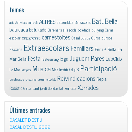
temes
BatuBella
ALTRES
assemblea
Barracons
acte
Activitats culturals
batucada
batukada
Berenars a l'escola
boletada
bullying
Camí
carnestoltes
capgrossa
escolar
Casal
Cursa
cursos
concurs
Extraescolars
Familiars
Escacs
Fem + Bella La
Juguem Pares
Festa
ioga
LabClub
Mar Bella
festesmaig
Participació
Musica
p3
La Mar
Més Instituts!
Menjador
Reivindicacions
Repla
pastissos
piscina
premi
refugiats
Xerrades
Robòtica
rua
sant jordi
Solidaritat
xerrada
Últimes entrades
CASALET D’ESTIU
CASAL D’ESTIU 2022