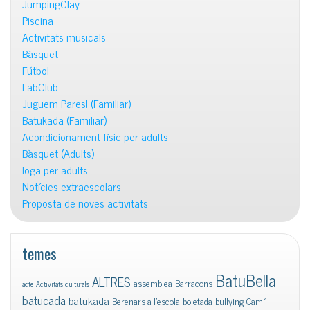
JumpingClay
Piscina
Activitats musicals
Bàsquet
Fútbol
LabClub
Juguem Pares! (Familiar)
Batukada (Familiar)
Acondicionament físic per adults
Bàsquet (Adults)
Ioga per adults
Notícies extraescolars
Proposta de noves activitats
temes
BatuBella
ALTRES
assemblea
Barracons
acte
Activitats culturals
batucada
batukada
Berenars a l'escola
boletada
bullying
Camí