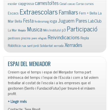
carnestoltes
capgrossa
escolar
Casal
Cursa
cursos
concurs
Extraescolars
Familiars
Escacs
Fem + Bella La
Juguem Pares
Festa
ioga
LabClub
Mar Bella
festesmaig
Participació
Musica
p3
La Mar
Més Instituts!
Menjador
Reivindicacions
Repla
pastissos
piscina
premi
refugiats
Xerrades
Robòtica
rua
sant jordi
Solidaritat
xerrada
ESPAI DEL MENJADOR
Creiem que el temps i espai del Menjador forma part
intrínseca del temps i l’espai de l’Escola i com a tal volem
treballar al costat de l’escola i a les empreses que el
gestionen (Senfo i FundacióFutur) per treure-li el màxim
profit.
+ Llegir més
Contacte: Tere Ripoll