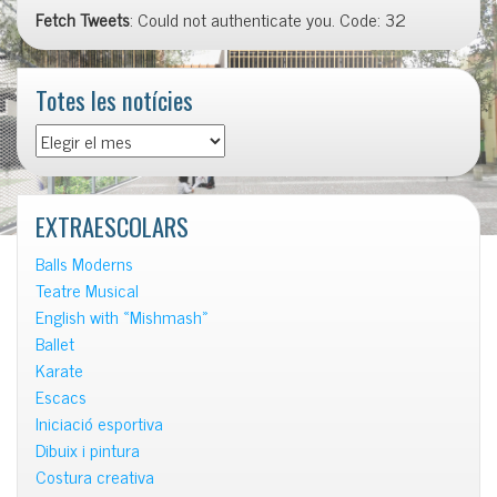
Fetch Tweets
: Could not authenticate you. Code: 32
Totes les notícies
Totes
les
notícies
EXTRAESCOLARS
Balls Moderns
Teatre Musical
English with «Mishmash»
Ballet
Karate
Escacs
Iniciació esportiva
Dibuix i pintura
Costura creativa