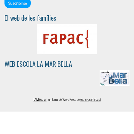
El web de les famílies
WEB ESCOLA LA MAR BELLA
IAMSocial
, un tema de WordPress de
@aicragellebasi