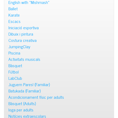
English with «Mishmash»
Ballet
Karate
Escacs
Iniciació esportiva
Dibuix i pintura
Costura creativa
JumpingClay
Piscina
Activitats musicals
Bàsquet
Fútbol
LabClub
Juguem Pares! (Familiar)
Batukada (Familiar)
Acondicionament físic per adults
Bàsquet (Adults)
Ioga per adults
Notícies extraescolars