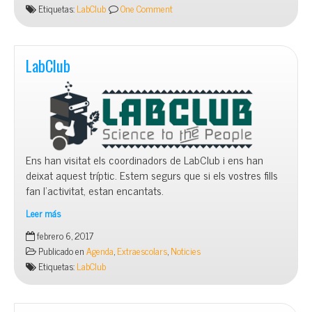
MADE
Etiquetas:
LabClub
One Comment
LabClub
Ens han visitat els coordinadors de LabClub i ens han
deixat aquest tríptic. Estem segurs que si els vostres fills
fan l’activitat, estan encantats.
Leer más
LabClub
febrero 6, 2017
Publicado en
Agenda
,
Extraescolars
,
Noticies
Etiquetas:
LabClub