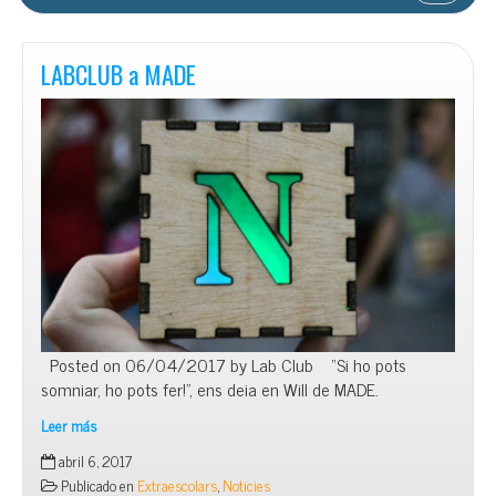
LABCLUB a MADE
Posted on 06/04/2017 by Lab Club “Si ho pots
somniar, ho pots fer!”, ens deia en Will de MADE.
Leer más
LABCLUB
abril 6, 2017
a
Publicado en
Extraescolars
,
Noticies