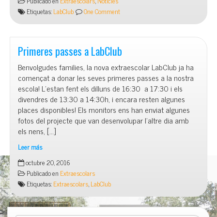
Publicado en
Extraescolars
,
Noticies
Etiquetas:
LabClub
One Comment
Primeres passes a LabClub
Benvolgudes families, la nova extraescolar LabClub ja ha
començat a donar les seves primeres passes a la nostra
escola! L’estan fent els dilluns de 16:30 a 17:30 i els
divendres de 13:30 a 14:30h, i encara resten algunes
places disponibles! Els monitors ens han enviat algunes
fotos del projecte que van desenvolupar l’altre dia amb
els nens, […]
Leer más
Primeres
octubre 20, 2016
passes
Publicado en
Extraescolars
a
Etiquetas:
Extraescolars
,
LabClub
LabClub