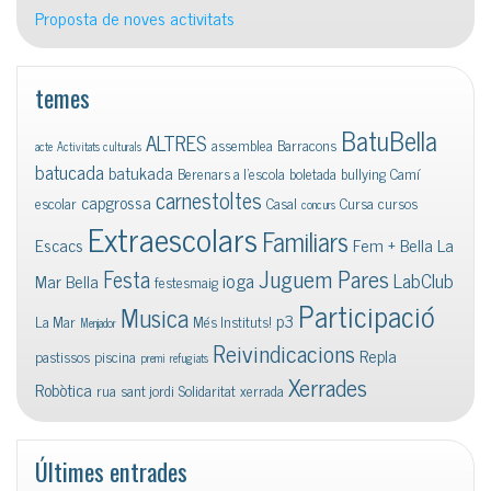
Proposta de noves activitats
temes
BatuBella
ALTRES
assemblea
Barracons
acte
Activitats culturals
batucada
batukada
Berenars a l'escola
boletada
bullying
Camí
carnestoltes
capgrossa
escolar
Casal
Cursa
cursos
concurs
Extraescolars
Familiars
Escacs
Fem + Bella La
Juguem Pares
Festa
ioga
LabClub
Mar Bella
festesmaig
Participació
Musica
p3
La Mar
Més Instituts!
Menjador
Reivindicacions
Repla
pastissos
piscina
premi
refugiats
Xerrades
Robòtica
rua
sant jordi
Solidaritat
xerrada
Últimes entrades