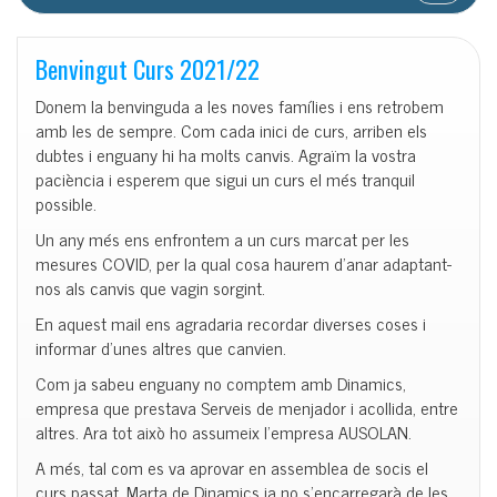
Benvingut Curs 2021/22
Donem la benvinguda a les noves famílies i ens retrobem
amb les de sempre. Com cada inici de curs, arriben els
dubtes i enguany hi ha molts canvis. Agraïm la vostra
paciència i esperem que sigui un curs el més tranquil
possible.
Un any més ens enfrontem a un curs marcat per les
mesures COVID, per la qual cosa haurem d’anar adaptant-
nos als canvis que vagin sorgint.
En aquest mail ens agradaria recordar diverses coses i
informar d’unes altres que canvien.
Com ja sabeu enguany no comptem amb Dinamics,
empresa que prestava Serveis de menjador i acollida, entre
altres. Ara tot això ho assumeix l’empresa AUSOLAN.
A més, tal com es va aprovar en assemblea de socis el
curs passat, Marta de Dinamics ja no s’encarregarà de les