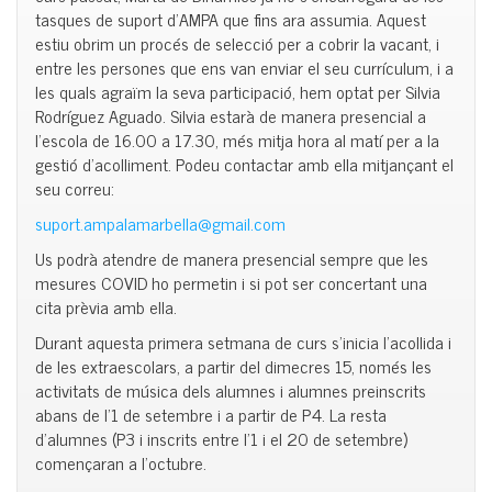
tasques de suport d’AMPA que fins ara assumia. Aquest
estiu obrim un procés de selecció per a cobrir la vacant, i
entre les persones que ens van enviar el seu currículum, i a
les quals agraïm la seva participació, hem optat per Silvia
Rodríguez Aguado. Silvia estarà de manera presencial a
l’escola de 16.00 a 17.30, més mitja hora al matí per a la
gestió d’acolliment. Podeu contactar amb ella mitjançant el
seu correu:
suport.ampalamarbella@gmail.com
Us podrà atendre de manera presencial sempre que les
mesures COVID ho permetin i si pot ser concertant una
cita prèvia amb ella.
Durant aquesta primera setmana de curs s’inicia l’acollida i
de les extraescolars, a partir del dimecres 15, només les
activitats de música dels alumnes i alumnes preinscrits
abans de l’1 de setembre i a partir de P4. La resta
d’alumnes (P3 i inscrits entre l’1 i el 20 de setembre)
començaran a l’octubre.