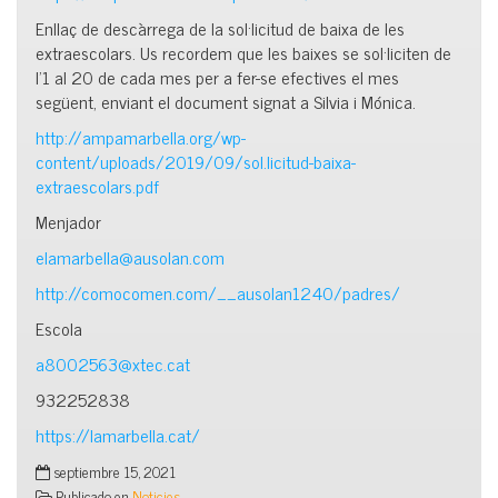
Enllaç de descàrrega de la sol·licitud de baixa de les
extraescolars. Us recordem que les baixes se sol·liciten de
l’1 al 20 de cada mes per a fer-se efectives el mes
següent, enviant el document signat a Silvia i Mónica.
http://ampamarbella.org/wp-
content/uploads/2019/09/sol.licitud-baixa-
extraescolars.pdf
Menjador
elamarbella@ausolan.com
http://comocomen.com/__ausolan1240/padres/
Escola
a8002563@xtec.cat
932252838
https://lamarbella.cat/
septiembre 15, 2021
Publicado en
Noticies