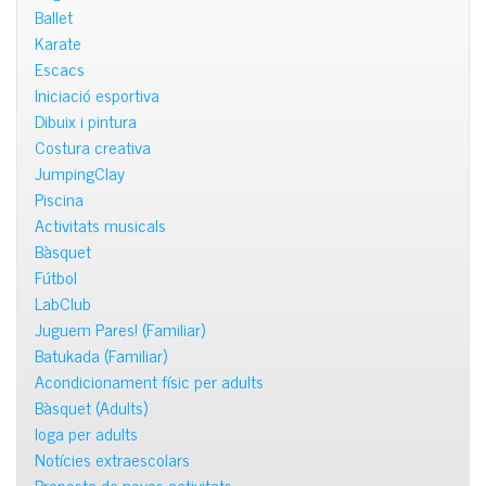
Ballet
Karate
Escacs
Iniciació esportiva
Dibuix i pintura
Costura creativa
JumpingClay
Piscina
Activitats musicals
Bàsquet
Fútbol
LabClub
Juguem Pares! (Familiar)
Batukada (Familiar)
Acondicionament físic per adults
Bàsquet (Adults)
Ioga per adults
Notícies extraescolars
Proposta de noves activitats