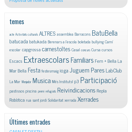
temes
BatuBella
ALTRES
assemblea
Barracons
acte
Activitats culturals
batucada
batukada
Berenars a l'escola
boletada
bullying
Camí
carnestoltes
capgrossa
escolar
Casal
Cursa
cursos
concurs
Extraescolars
Familiars
Escacs
Fem + Bella La
Juguem Pares
Festa
ioga
LabClub
Mar Bella
festesmaig
Participació
Musica
p3
La Mar
Més Instituts!
Menjador
Reivindicacions
Repla
pastissos
piscina
premi
refugiats
Xerrades
Robòtica
rua
sant jordi
Solidaritat
xerrada
Últimes entrades
CASALET D’ESTIU