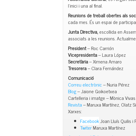
l’inici i una al final.
Reunions de treball obertes als soc
cada mes. És un espai de participaci
Junta Directiva,
escollida en Assem
associats a les reunions. Actualme
President
– Roc Carrión
Vicepresidenta
– Laura López
Secretària
– Ximena Amaro
Tresorera
– Clara Fernández
Comunicació
Correu electrònic
– Nuria Pérez
Blog
– Jaione Goikoetxea
Cartelleria i imatge – Mònica Vivas
Revista
– Maruxa Martínez, Olatz S
Xarxes:
Facebook
Joan Lluís Quilis i
Twiter
Maruxa Martínez