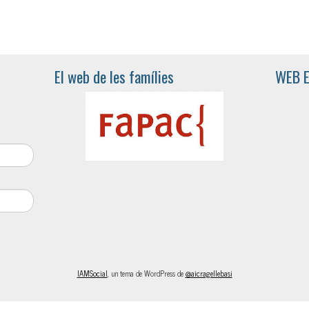
El web de les famílies
WEB 
IAMSocial
, un tema de WordPress de
@aicragellebasi