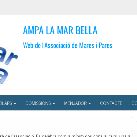
AMPA LA MAR BELLA
Web de l'Associació de Mares i Pares
OLARS
COMISSIONS
MENJADOR
CONTACTE
CO
birà de l’associació. Es celebra com a mínim dos cops al curs, una a