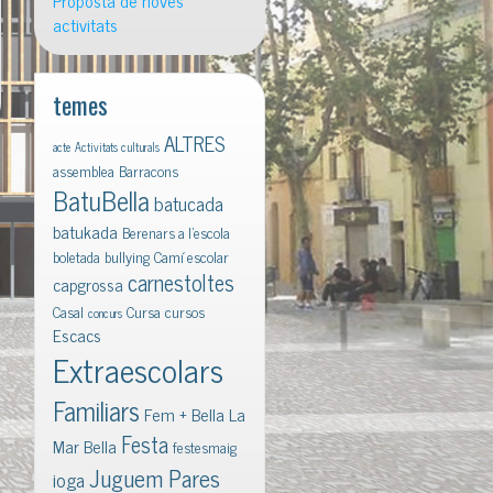
Proposta de noves
activitats
temes
ALTRES
acte
Activitats culturals
assemblea
Barracons
BatuBella
batucada
batukada
Berenars a l'escola
boletada
bullying
Camí escolar
carnestoltes
capgrossa
Casal
Cursa
cursos
concurs
Escacs
Extraescolars
Familiars
Fem + Bella La
Festa
Mar Bella
festesmaig
Juguem Pares
ioga