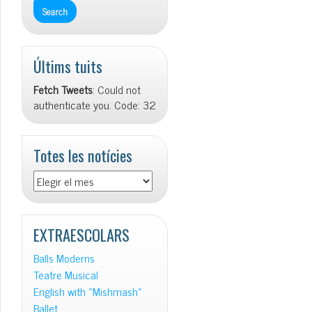
Últims tuits
Fetch Tweets
: Could not
authenticate you. Code: 32
Totes les notícies
Totes
les
notícies
EXTRAESCOLARS
Balls Moderns
Teatre Musical
English with «Mishmash»
Ballet