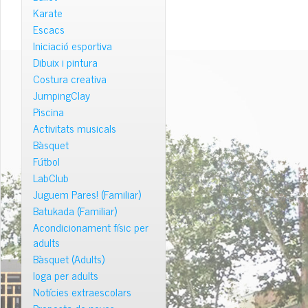
Karate
Escacs
Iniciació esportiva
Dibuix i pintura
Costura creativa
JumpingClay
Piscina
Activitats musicals
Bàsquet
Fútbol
LabClub
Juguem Pares! (Familiar)
Batukada (Familiar)
Acondicionament físic per
adults
Bàsquet (Adults)
Ioga per adults
Notícies extraescolars