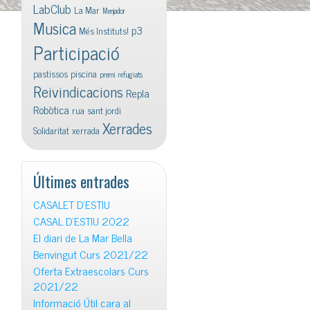
LabClub
La Mar
Menjador
Musica
p3
Més Instituts!
Participació
pastissos
piscina
premi
refugiats
Reivindicacions
Repla
Robòtica
rua
sant jordi
Xerrades
Solidaritat
xerrada
Últimes entrades
CASALET D’ESTIU
CASAL D’ESTIU 2022
El diari de La Mar Bella
Benvingut Curs 2021/22
Oferta Extraescolars Curs
2021/22
Informació Útil cara al