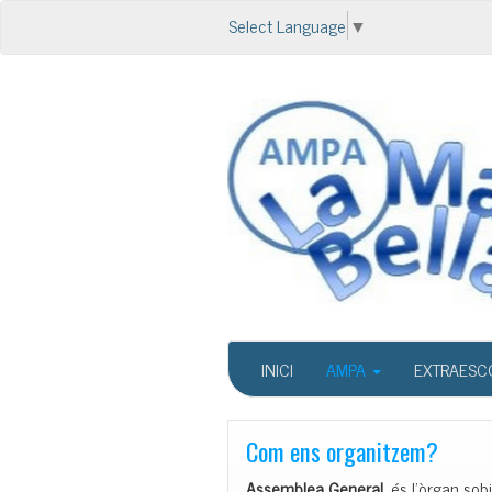
Select Language
▼
INICI
AMPA
EXTRAESC
Com ens organitzem?
Assemblea General
, és l’òrgan so