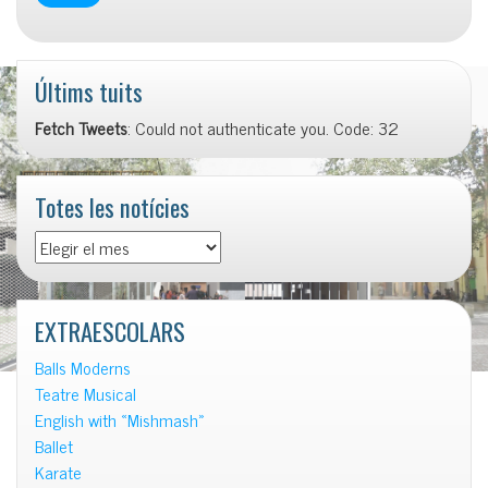
Últims tuits
Fetch Tweets
: Could not authenticate you. Code: 32
Totes les notícies
Totes
les
notícies
EXTRAESCOLARS
Balls Moderns
Teatre Musical
English with «Mishmash»
Ballet
Karate