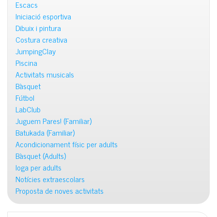
Escacs
Iniciació esportiva
Dibuix i pintura
Costura creativa
JumpingClay
Piscina
Activitats musicals
Bàsquet
Fútbol
LabClub
Juguem Pares! (Familiar)
Batukada (Familiar)
Acondicionament físic per adults
Bàsquet (Adults)
Ioga per adults
Notícies extraescolars
Proposta de noves activitats