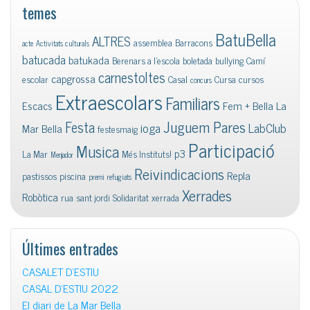
temes
BatuBella
ALTRES
assemblea
Barracons
acte
Activitats culturals
batucada
batukada
Berenars a l'escola
boletada
bullying
Camí
carnestoltes
capgrossa
escolar
Casal
Cursa
cursos
concurs
Extraescolars
Familiars
Escacs
Fem + Bella La
Juguem Pares
Festa
ioga
LabClub
Mar Bella
festesmaig
Participació
Musica
p3
La Mar
Més Instituts!
Menjador
Reivindicacions
Repla
pastissos
piscina
premi
refugiats
Xerrades
Robòtica
rua
sant jordi
Solidaritat
xerrada
Últimes entrades
CASALET D’ESTIU
CASAL D’ESTIU 2022
El diari de La Mar Bella