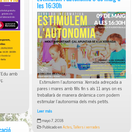
les 16:30h
 l’Edu amb
ç.
Estimulem l’autonomia: Xerrada adreçada a
pares i mares amb fills fin s als 11 anys on es
treballarà de manera dinàmica com podem
estimular l’autonomia dels més petits.
Leer más
Estimulem
mayo 7, 2018
l’autonomia
Publicado en
Actes
,
Tallers i xerrades
cació
9