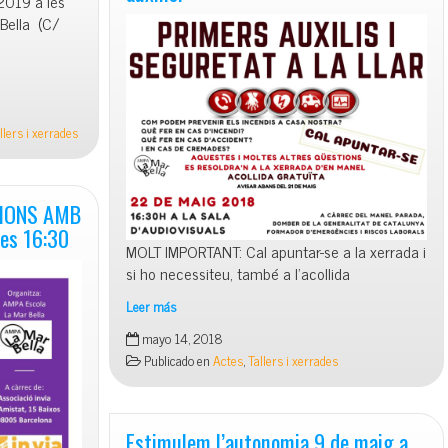
2019 a les
12
rBella (C/
de
desembre
a
les
16:45
llers i xerrades
CIONS AMB
les 16:30
MOLT IMPORTANT: Cal apuntar-se a la xerrada i
si ho necessiteu, també a l’acollida
Leer más
Ho
mayo 14, 2018
tornem
Publicado en
Actes
,
Tallers i xerrades
a
intentar…
primers
auxilis!
Estimulem l’autonomia 9 de maig a