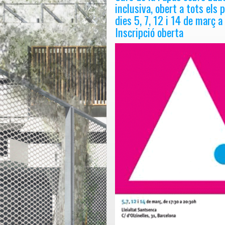
IGUALS.
inclusiva, obert a tots els p
20
dies 5, 7, 12 i 14 de març a
de
Inscripció oberta
març
a
les
16:30