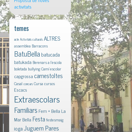
Proposta de noves
activitats
temes
ALTRES
acte
Activitats culturals
assemblea
Barracons
BatuBella
batucada
batukada
Berenars a l'escola
boletada
bullying
Camí escolar
carnestoltes
capgrossa
Casal
Cursa
cursos
concurs
Escacs
Extraescolars
Familiars
Fem + Bella La
Festa
Mar Bella
festesmaig
Juguem Pares
ioga