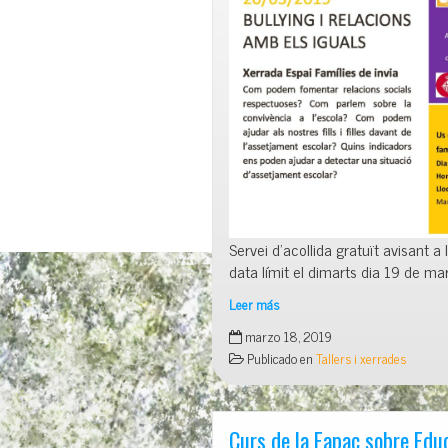
Servei d’acollida gratuït avisant a
data límit el dimarts dia 19 de mar
Leer más
Xerrada:
marzo 18, 2019
BULLYING
Publicado en
Tallers i xerrades
I
RELACIONS
AMB
ELS
Curs de la Fapac sobre Edu