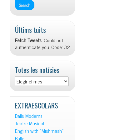
Últims tuits
Fetch Tweets
: Could not
authenticate you. Code: 32
Totes les notícies
Totes
les
notícies
EXTRAESCOLARS
Balls Moderns
Teatre Musical
English with «Mishmash»
Ballet