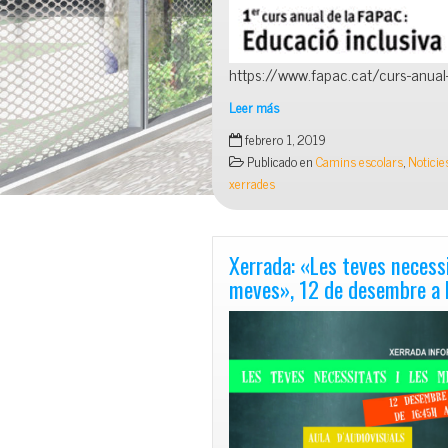
https://www.fapac.cat/curs-anua
Leer más
Curs
febrero 1, 2019
de
Publicado en
Camins escolars
,
Noticie
la
xerrades
Fapac
sobre
Educació
inclusiva,
Xerrada: «Les teves necessi
obert
meves», 12 de desembre a 
a
tots
els
públics,
els
dies
5,