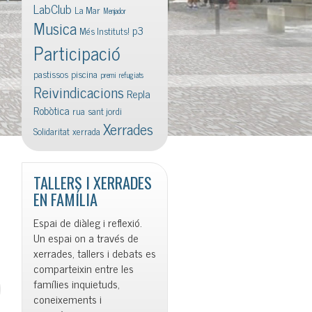
LabClub
La Mar
Menjador
Musica
p3
Més Instituts!
Participació
pastissos
piscina
premi
refugiats
Reivindicacions
Repla
Robòtica
rua
sant jordi
Xerrades
Solidaritat
xerrada
TALLERS I XERRADES
EN FAMÍLIA
Espai de diàleg i reflexió.
Un espai on a través de
xerrades, tallers i debats es
comparteixin entre les
famílies inquietuds,
coneixements i