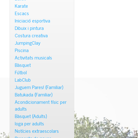
Karate
Escacs
Iniciació esportiva
Dibuix i pintura
Costura creativa
JumpingClay
Piscina
Activitats musicals
Bàsquet
Fútbol
LabClub
Juguem Pares! (Familiar)
Batukada (Familiar)
Acondicionament físic per
adults
Bàsquet (Adults)
Ioga per adults
Notícies extraescolars