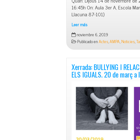
Quan: Dijous 14 de novembre de 
16:45h On: Aula 3er A, Escola Ma
Llacuna 87-101)
Leer más
Xerrada:
noviembre 6, 2019
Infància,
Publicado en
Actes
,
AMPA
,
Noticies
,
Ta
claus
i
gestió
Xerrada: BULLYING I RELA
ELS IGUALS. 20 de març a 