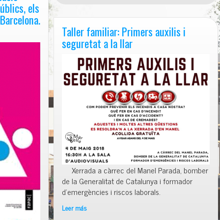
úblics, els
de
maig
 Barcelona.
a
Taller familiar: Primers auxilis i
les
seguretat a la llar
16:30h
Xerrada a càrrec del Manel Parada, bomber
de la Generalitat de Catalunya i formador
d’emergències i riscos laborals.
Leer más
Taller