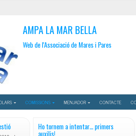
AMPA LA MAR BELLA
Web de l'Associació de Mares i Pares
OLARS
COMISSIONS
MENJADOR
CONTACTE
CO
i
les
estió
Ho tornem a intentar… primers
meves»,
auxilis!