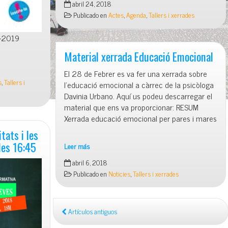
abril 24, 2018
familiar:
Publicado en
Actes
,
Agenda
,
Tallers i xerrades
Primers
auxilis
l-2019
i
seguretat
Material xerrada Educació Emocional
a
El 28 de Febrer es va fer una xerrada sobre
la
s
,
Tallers i
l’educació emocional a càrrec de la psicòloga
llar
Davinia Urbano. Aquí us podeu descarregar el
material que ens va proporcionar: RESUM
Xerrada educació emocional per pares i mares
tats i les
les 16:45
Leer más
Material
abril 6, 2018
xerrada
Publicado en
Noticies
,
Tallers i xerrades
Educació
Emocional
Artículos antiguos