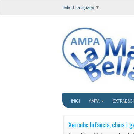
Select Language
▼
INICI
AMPA
EXTRAESC
Xerrada: Infància, claus i g