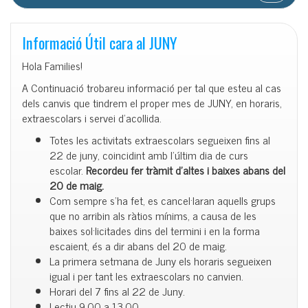
Informació Útil cara al JUNY
Hola Families!
A Continuació trobareu informació per tal que esteu al cas
dels canvis que tindrem el proper mes de JUNY, en horaris,
extraescolars i servei d’acollida.
Totes les activitats extraescolars segueixen fins al
22 de juny, coincidint amb l’últim dia de curs
escolar.
Recordeu fer tràmit d’altes i baixes abans del
20 de maig.
Com sempre s’ha fet, es cancel·laran aquells grups
que no arribin als ràtios mínims, a causa de les
baixes sol·licitades dins del termini i en la forma
escaient, és a dir abans del 20 de maig.
La primera setmana de Juny els horaris segueixen
igual i per tant les extraescolars no canvien.
Horari del 7 fins al 22 de Juny.
Lectiu 9.00 a 13.00