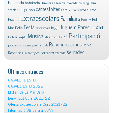
batucada
batukada
Berenars a l'escola
boletada
bullying
Camí
carnestoltes
capgrossa
escolar
Casal
Cursa
cursos
concurs
Extraescolars
Familiars
Escacs
Fem + Bella La
Juguem Pares
Festa
ioga
LabClub
Mar Bella
festesmaig
Participació
Musica
p3
La Mar
Més Instituts!
Menjador
Reivindicacions
Repla
pastissos
piscina
premi
refugiats
Xerrades
Robòtica
rua
sant jordi
Solidaritat
xerrada
Últimes entrades
CASALET D’ESTIU
CASAL D’ESTIU 2022
El diari de La Mar Bella
Benvingut Curs 2021/22
Oferta Extraescolars Curs 2021/22
Informació Útil cara al JUNY