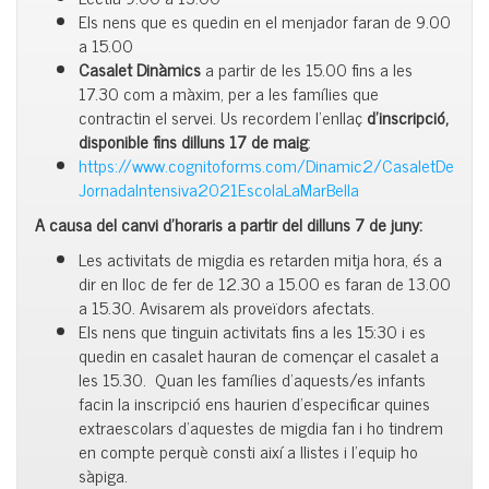
Els nens que es quedin en el menjador faran de 9.00
a 15.00
Casalet Dinàmics
a partir de les 15.00 fins a les
17.30 com a màxim, per a les famílies que
contractin el servei. Us recordem l’enllaç
d’inscripció,
disponible fins dilluns 17 de maig
:
https://www.cognitoforms.com/Dinamic2/CasaletDe
JornadaIntensiva2021EscolaLaMarBella
A causa del canvi d’horaris a partir del dilluns 7 de juny:
Les activitats de migdia es retarden mitja hora, és a
dir en lloc de fer de 12.30 a 15.00 es faran de 13.00
a 15.30. Avisarem als proveïdors afectats.
Els nens que tinguin activitats fins a les 15:30 i es
quedin en casalet hauran de començar el casalet a
les 15.30. Quan les famílies d’aquests/es infants
facin la inscripció ens haurien d’especificar quines
extraescolars d’aquestes de migdia fan i ho tindrem
en compte perquè consti així a llistes i l’equip ho
sàpiga.