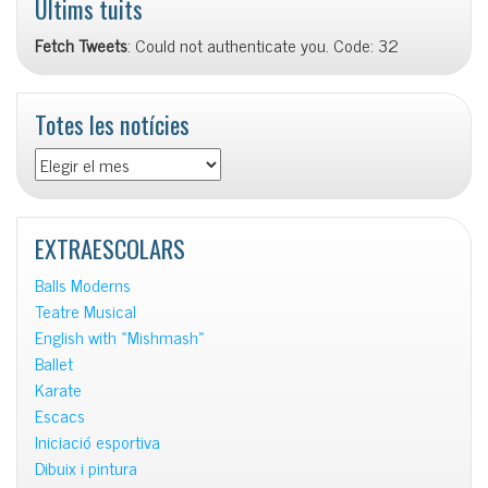
Últims tuits
Fetch Tweets
: Could not authenticate you. Code: 32
Totes les notícies
Totes
les
notícies
EXTRAESCOLARS
Balls Moderns
Teatre Musical
English with «Mishmash»
Ballet
Karate
Escacs
Iniciació esportiva
Dibuix i pintura