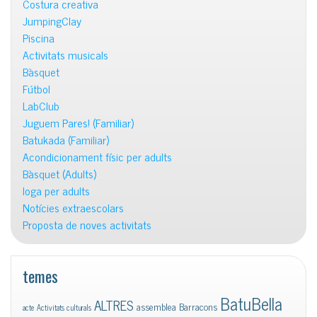
Costura creativa
JumpingClay
Piscina
Activitats musicals
Bàsquet
Fútbol
LabClub
Juguem Pares! (Familiar)
Batukada (Familiar)
Acondicionament físic per adults
Bàsquet (Adults)
Ioga per adults
Notícies extraescolars
Proposta de noves activitats
temes
BatuBella
ALTRES
assemblea
Barracons
acte
Activitats culturals