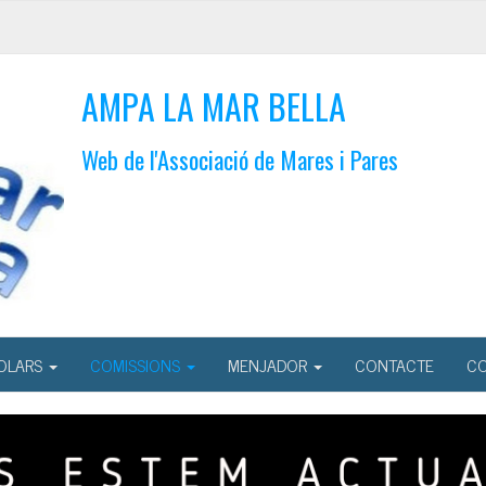
AMPA LA MAR BELLA
Web de l'Associació de Mares i Pares
OLARS
COMISSIONS
MENJADOR
CONTACTE
CO