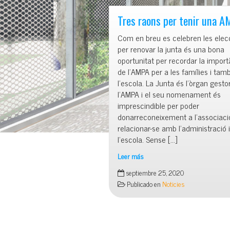
La
Mar
Tres raons per tenir una 
Bella
Com en breu es celebren les elec
per renovar la junta és una bona
oportunitat per recordar la import
de l’AMPA per a les famílies i tam
l’escola. La Junta és l’òrgan gesto
l’AMPA i el seu nomenament és
imprescindible per poder
donarreconeixement a l’associació
relacionar-se amb l’administració i
l’escola. Sense […]
Leer más
Tres
septiembre 25, 2020
raons
Publicado en
Noticies
per
tenir
una
AMPA