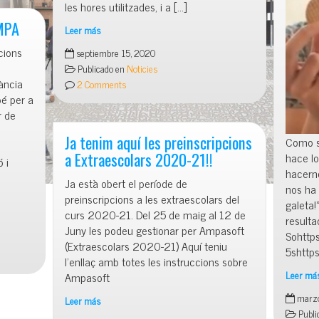
les hores utilitzades, i a […]
AMPA
Leer más
Acollida
cions
septiembre 15, 2020
puntual
Publicado en
Noticies
ància
2 Comments
bé per a
r de
Ja tenim aquí les preinscripcions
Como s
a Extraescolars 2020-21!!
hace lo
 i
hacern
Ja està obert el període de
nos ha 
preinscripcions a les extraescolars del
galeta!
curs 2020-21. Del 25 de maig al 12 de
result
Juny les podeu gestionar per Ampasoft
Sohttps
(Extraescolars 2020-21) Aquí teniu
5shttp
l’enllaç amb totes les instruccions sobre
Leer má
Ampasoft
Repte
marzo
Leer más
de
Publi
Ja