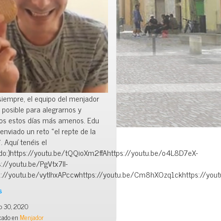
iempre, el equipo del menjador
 posible para alegrarnos y
os estos días más amenos. Edu
enviado un reto «el repte de la
». Aquí tenéis el
ado:)https://youtu.be/tQQioXm2ffAhttps://youtu.be/o4L8D7eX-
://youtu.be/PgVtx7ll-
s://youtu.be/vytlhxAPccwhttps://youtu.be/Cm8hXOzq1ckhttps://you
s
 30, 2020
cado en
Menjador