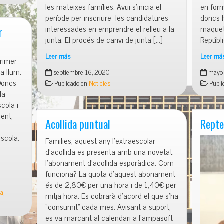
les mateixes famílies. Avui s’inicia el
en form
període per inscriure les candidatures
doncs h
interessades en emprendre el relleu a la
maqueta
r
junta. El procés de canvi de junta […]
Repúbli
Leer más
Leer má
rimer
ELECCIONS
La
a llum:
septiembre 16, 2020
mayo 
AMPA
Repúbl
Doncs
Publicado en
Noticies
Publi
2020-
de
la
22
la
cola i
Marbell
ent,
#20
Acollida puntual
Repte
scola.
Families, aquest any l’extraescolar
d’acollida es presenta amb una novetat:
l’abonament d’acollida esporàdica. Com
funciona? La quota d’aquest abonament
és de 2,80€ per una hora i de 1,40€ per
la
,
mitja hora. Es cobrarà d’acord el que s’ha
“consumit” cada mes. Avisant a suport,
es va marcant al calendari a l‘ampasoft