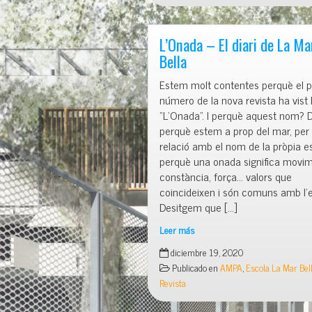
Obertes
a
la
L’Onada – El diari de La Ma
Mar
Bella
Bella!
Estem molt contentes perquè el p
número de la nova revista ha vist l
“L’Onada”. I perquè aquest nom? 
perquè estem a prop del mar, per 
relació amb el nom de la pròpia es
perquè una onada significa movim
constància, força… valors que
coincideixen i són comuns amb l’e
Desitgem que […]
Leer más
L’Onada
diciembre 19, 2020
–
Publicado en
AMPA
,
Escola La Mar Bel
El
Revista
diari
de