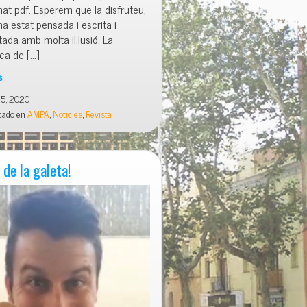
at pdf. Esperem que la disfruteu,
a estat pensada i escrita i
da amb molta il.lusió. La
ca de […]
s
5, 2020
ica
cado en
AMPA
,
Noticies
,
Revista
a
 de la galeta!