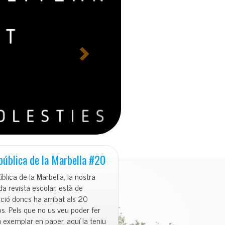
g
u
i
e
n
t
e
colars
pública de la Marbella #20
blica de la Marbella, la nostra
a revista escolar, està de
ció doncs ha arribat als 20
. Pels que no us veu poder fer
exemplar en paper, aquí la teniu