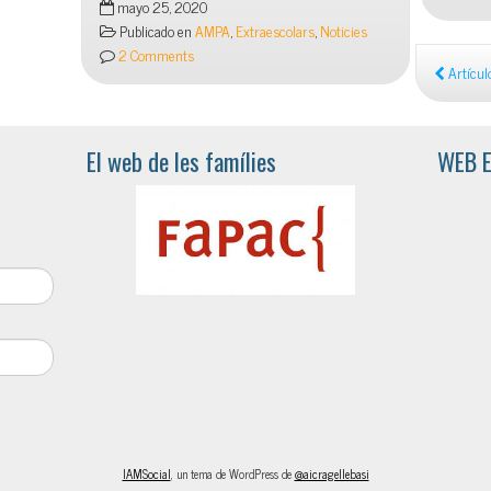
la
mayo 25, 2020
tenim
galeta!
Publicado en
AMPA
,
Extraescolars
,
Noticies
aquí
2 Comments
les
Artícul
preinscripcions
a
El web de les famílies
WEB 
IAMSocial
, un tema de WordPress de
@aicragellebasi